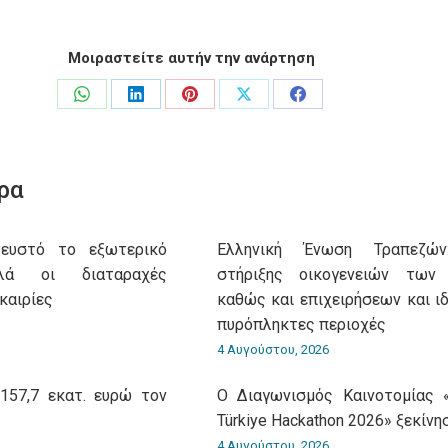
Μοιραστείτε αυτήν την ανάρτηση
Share
Share
Share
Share
Share
on
on
on
on
on
WhatsApp
LinkedIn
Pinterest
X
Facebook
ρα
Ρευστό το εξωτερικό
Ελληνική Ένωση Τραπεζώ
λλά οι διαταραχές
στήριξης οικογενειών των 
καιρίες
καθώς και επιχειρήσεων και ι
πυρόπληκτες περιοχές
4 Αυγούστου, 2026
157,7 εκατ. ευρώ τον
O Διαγωνισμός Καινοτομίας 
Türkiye Hackathon 2026» ξεκίνη
4 Αυγούστου, 2026