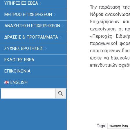
ΥΠΗΡΕΣΙΕΣ ΕΒΕΑ
Την παράταση τη
Νόμου ανακοίνωσε
ΜΗΤΡΩΟ ΕΠΙΧΕΙΡΗΣΕΩΝ
Επιχειρήσεων κα
ΑΝΑΖΗΤΗΣΗ ΕΠΙΧΕΙΡΗΣΕΩΝ
ανακοίνωση, οι π
«Περιοχές Ειδικ
ΔΡΑΣΕΙΣ & ΠΡΟΓΡΑΜΜΑΤΑ
παραγωγικοί φορ
ΣΥΧΝΕΣ ΕΡΩΤΗΣΕΙΣ
απαιτούμενων δικα
ώστε να διευκολ
ΕΚΛΟΓΈΣ ΕΒΕΑ
επενδυτικών σχεδ
ΕΠΙΚΟΙΝΩΝΙΑ
ENGLISH
Search
Search Button
for:
Tags:
«Μεταποίηση -