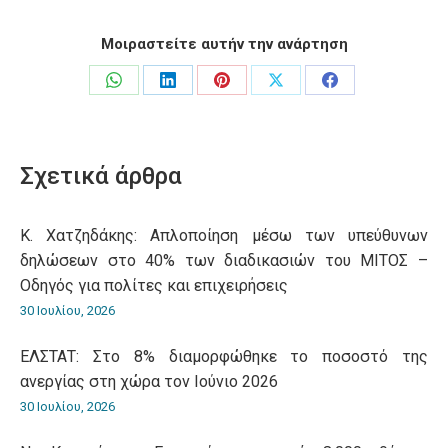
Μοιραστείτε αυτήν την ανάρτηση
Share
Share
Share
Share
Share
on
on
on
on
on
WhatsApp
LinkedIn
Pinterest
X
Facebook
Σχετικά άρθρα
Κ. Χατζηδάκης: Aπλοποίηση μέσω των υπεύθυνων
δηλώσεων στο 40% των διαδικασιών του ΜΙΤΟΣ –
Οδηγός για πολίτες και επιχειρήσεις
30 Ιουλίου, 2026
ΕΛΣΤΑΤ: Στο 8% διαμορφώθηκε το ποσοστό της
ανεργίας στη χώρα τον Ιούνιο 2026
30 Ιουλίου, 2026