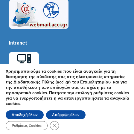
Intranet
Χρησιμοποιούμε τα cookies που είναι αναγκαία για τη
διατήρηση της σύνδεσής σας στις ηλεκτρονικές υπηρεσίες
της Διαδικτυακής Πύλης (acci.gr) του Επιμελητηρίου και για
την αποθήκευση των επιλογών σας σε σχέση με τα
προαιρετικά cookies. Πατήστε την επιλογή ρυθμίσεις cookies
για να ενεργοποιήσετε η να απενεργοποιήσετε τα αναγκαία
cookies.
© Εμπορικό και Βιομηχανικό Επιμελητήριο Αθηνών 2026 |
Ακαδημίας 7, ΤΚ: 10671, Αθήνα, Τηλ: +30 210 3604815, e-mail:
Αποδοχή όλων
Απόρριψη όλων
info@acci.gr
Όροι Χρήσης
|
Πολιτική Ασφάλειας
|
Πολιτική Απορρήτου
|
Δήλωση
Κλείσιμο του Cookie banner για το GDPR
Προσβασιμότητας
Ρυθμίσεις Cookies
Powered by KNOWLEDGE A.E.