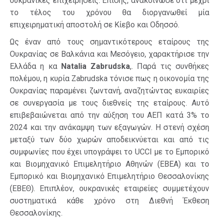
ουκρανικές επιχειρήσεις. Επίσης, ανακοίνωσε ότι μέχρι
το τέλος του χρόνου θα διοργανωθεί μία
επιχειρηματική αποστολή σε Κίεβο και Οδησσό.
Ως έναν από τους σημαντικότερους εταίρους της
Ουκρανίας σε Βαλκάνια και Μεσόγειο, χαρακτήρισε την
Ελλάδα η κα
Natalia Zabrudska
,. Παρά τις συνθήκες
πολέμου, η κυρία Zabrudska τόνισε πως η οικονομία της
Ουκρανίας παραμένει ζωντανή, αναζητώντας ευκαιρίες
σε συνεργασία με τους διεθνείς της εταίρους. Αυτό
επιβεβαιώνεται από την αύξηση του ΑΕΠ κατά 3% το
2024 και την ανάκαμψη των εξαγωγών. Η στενή σχέση
μεταξύ των δύο χωρών αποδεικνύεται και από τις
συμφωνίες που έχει υπογράψει το UCCI με το Εμπορικό
και Βιομηχανικό Επιμελητήριο Αθηνών (ΕΒΕΑ) και το
Εμπορικό και Βιομηχανικό Επιμελητήριο Θεσσαλονίκης
(ΕΒΕΘ). Επιπλέον, ουκρανικές εταιρείες συμμετέχουν
συστηματικά κάθε χρόνο στη Διεθνή Έκθεση
Θεσσαλονίκης.