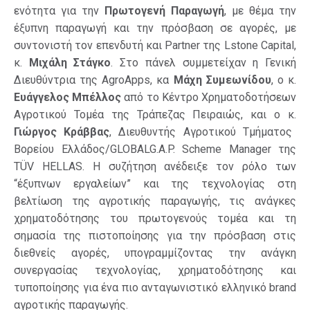
ενότητα για την
Πρωτογενή Παραγωγή
, με θέμα την
έξυπνη παραγωγή και την πρόσβαση σε αγορές, με
συντονιστή τον επενδυτή και Partner της Lstone Capital,
κ.
Μιχάλη Στάγκο
. Στο πάνελ συμμετείχαν η Γενική
Διευθύντρια της AgroApps, κα
Μάχη Συμεωνίδου
, ο κ.
Ευάγγελος Μπέλλος
από το Κέντρο Χρηματοδοτήσεων
Αγροτικού Τομέα της Τράπεζας Πειραιώς, και ο κ.
Γιώργος Κράββας
, Διευθυντής Αγροτικού Τμήματος
Βορείου Ελλάδος/GLOBALG.A.P. Scheme Manager της
TÜV HELLAS. Η συζήτηση ανέδειξε τον ρόλο των
“έξυπνων εργαλείων” και της τεχνολογίας στη
βελτίωση της αγροτικής παραγωγής, τις ανάγκες
χρηματοδότησης του πρωτογενούς τομέα και τη
σημασία της πιστοποίησης για την πρόσβαση στις
διεθνείς αγορές, υπογραμμίζοντας την ανάγκη
συνεργασίας τεχνολογίας, χρηματοδότησης και
τυποποίησης για ένα πιο ανταγωνιστικό ελληνικό brand
αγροτικής παραγωγής.