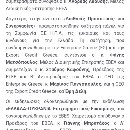
συμπεράσματα συνόψισε ο κ.
Ανδρέας Λεούσης
, Μέλος
Διοικητικής Επιτροπής ΕΒΕΑ.
Αργότερα, στην ενότητα «
Διεθνείς Προοπτικές και
Συνεργασίες
», πραγματοποιήθηκε συζήτηση πάνελ για
τη Συμφωνία Ε.Ε.–Η.Π.Α., τις ευκαιρίες και τους
κινδύνους για την Ελλάδα. Τη συζήτηση, που
συνδιοργανώθηκε με την Enterprise Greece (EG) και την
Export Credit Greece, συντόνισε ο κ.
Φάνης
Ματσόπουλος
, Μέλος Διοικητικής Επιτροπής ΕΒΕΑ και
συμμετείχαν ο
κ. Σταύρος Καφούνης
, Πρόεδρος της
ΕΣΕΕ και Β΄ Αντιπρόεδρος του ΕΒΕΑ, ο CEO της
Enterprise Greece, κ.
Μαρίνος Γιαννόπουλος
, και η CEO
της Export Credit Greece, κα
Έφη Δελή
.
Οι εκδηλώσεις ολοκληρώθηκαν με την εκδήλωση
«
ΕΛΛΑΔΑ-ΟΥΚΡΑΝΙΑ: Επιχειρηματικές Ευκαιρίες
», που
συνδιοργανώθηκε με το ΕΒΕΘ. Χαιρετισμό απηύθυναν ο
Πρόεδρος του ΕΒΕΑ, κ.
Γιάννης Μπρατάκος
, ο Α΄