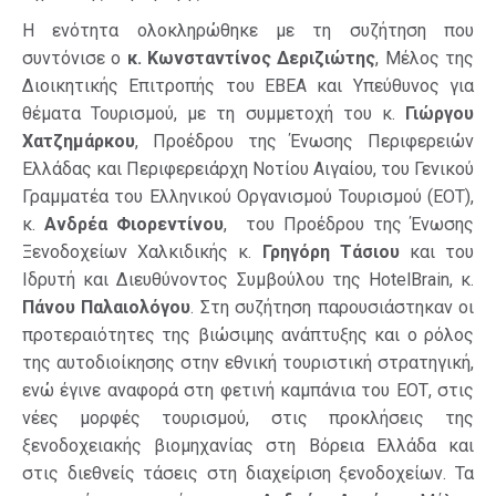
Η ενότητα ολοκληρώθηκε με τη συζήτηση που
συντόνισε ο
κ. Κωνσταντίνος Δεριζιώτης
, Μέλος της
Διοικητικής Επιτροπής του ΕΒΕΑ και Υπεύθυνος για
θέματα Τουρισμού, με τη συμμετοχή του κ.
Γιώργου
Χατζημάρκου
, Προέδρου της Ένωσης Περιφερειών
Ελλάδας και Περιφερειάρχη Νοτίου Αιγαίου, του Γενικού
Γραμματέα του Ελληνικού Οργανισμού Τουρισμού (ΕΟΤ),
κ.
Ανδρέα Φιορεντίνου
, του Προέδρου της Ένωσης
Ξενοδοχείων Χαλκιδικής κ.
Γρηγόρη Τάσιου
και του
Ιδρυτή και Διευθύνοντος Συμβούλου της HotelBrain, κ.
Πάνου Παλαιολόγου
. Στη συζήτηση παρουσιάστηκαν οι
προτεραιότητες της βιώσιμης ανάπτυξης και ο ρόλος
της αυτοδιοίκησης στην εθνική τουριστική στρατηγική,
ενώ έγινε αναφορά στη φετινή καμπάνια του ΕΟΤ, στις
νέες μορφές τουρισμού, στις προκλήσεις της
ξενοδοχειακής βιομηχανίας στη Βόρεια Ελλάδα και
στις διεθνείς τάσεις στη διαχείριση ξενοδοχείων. Τα