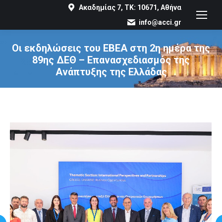
Ακαδημίας 7, ΤΚ: 10671, Αθήνα
info@acci.gr
Οι εκδηλώσεις του ΕΒΕΑ στη 2η ημέρα της
89ης ΔΕΘ – Επανασχεδιασμός της
Ανάπτυξης της Ελλάδας
You are here: