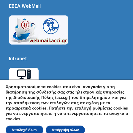
EBEA WebMail
Intranet
Χρησιμοποιούμε τα cookies που είναι αναγκαία για τη
διατήρηση της σύνδεσής σας στις ηλεκτρονικές υπηρεσίες
της Διαδικτυακής Πύλης (acci.gr) του Επιμελητηρίου και για
την αποθήκευση των επιλογών σας σε σχέση με τα
προαιρετικά cookies. Πατήστε την επιλογή ρυθμίσεις cookies
για να ενεργοποιήσετε η να απενεργοποιήσετε τα αναγκαία
cookies.
© Εμπορικό και Βιομηχανικό Επιμελητήριο Αθηνών 2026 |
Ακαδημίας 7, ΤΚ: 10671, Αθήνα, Τηλ: +30 210 3604815, e-mail:
Αποδοχή όλων
Απόρριψη όλων
info@acci.gr