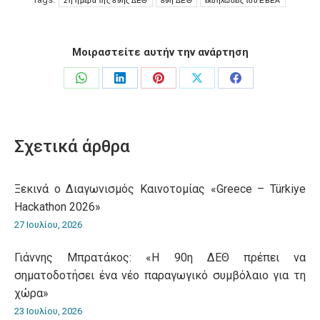
2η ημέρα της 89ης ΔΕΘ
89η ΔΕΘ
εκδηλώσεις του ΕΒΕΑ
Μοιραστείτε αυτήν την ανάρτηση
Share
Share
Share
Share
Share
on
on
on
on
on
WhatsApp
LinkedIn
Pinterest
X
Facebook
Σχετικά άρθρα
Ξεκινά ο Διαγωνισμός Καινοτομίας «Greece – Türkiye
Hackathon 2026»
27 Ιουλίου, 2026
Γιάννης Μπρατάκος: «Η 90η ΔΕΘ πρέπει να
σηματοδοτήσει ένα νέο παραγωγικό συμβόλαιο για τη
χώρα»
23 Ιουλίου, 2026