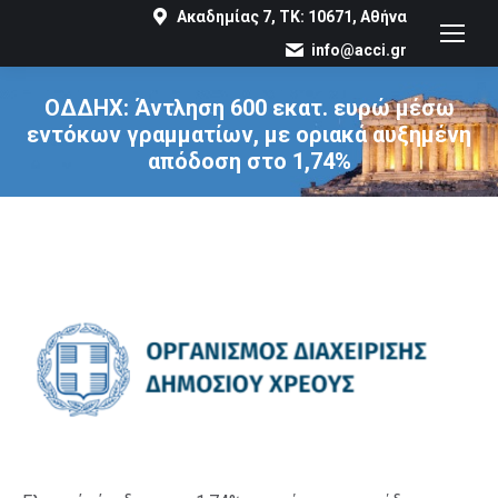
Ακαδημίας 7, ΤΚ: 10671, Αθήνα
info@acci.gr
ΟΔΔΗΧ: Άντληση 600 εκατ. ευρώ μέσω
εντόκων γραμματίων, με οριακά αυξημένη
απόδοση στο 1,74%
You are here: