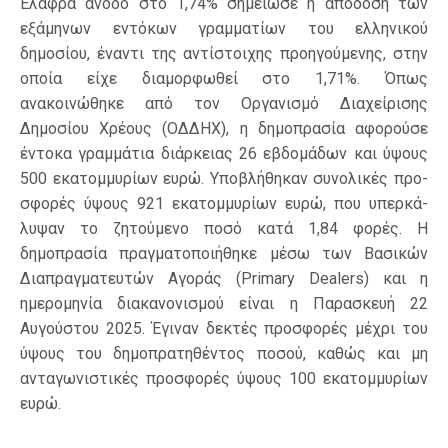
Ελαφρά άνοδο στο 1,74% σημείωσε η απόδοση των
εξάμηνων εντόκων γραμματίων του ελληνικού
δημοσίου, έναντι της αντίστοιχης προηγούμενης, στην
οποία είχε διαμορφωθεί στο 1,71%. Όπως
ανακοινώθηκε από τον Οργανισμό Διαχείρισης
Δημοσίου Χρέους (ΟΔΔΗΧ), η δημοπρασία αφορούσε
έντοκα γραμμάτια διάρκειας 26 εβδομάδων και ύψους
500 εκατομμυρίων ευρώ. Υποβλήθηκαν συνολι­κές προ­­­
σφο­ρές ύψους 921 εκατομμυρίων ευρώ, που υπερκά­
λυψαν το ζητούμενο ποσό κατά 1,84 φορές. Η
δημοπρασία πραγματοποιήθηκε μέσω των Βα­σικών
Διαπραγματευτών Αγοράς (Primary Dealers) και η
ημερομηνία διακανονισμού είναι η Παρασκευή 22
Αυγούστου 2025. Έγιναν δεκτές προσφορές μέχρι του
ύψους του δημοπρατηθέντος ποσού, κα­­θώς και μη
ανταγωνιστικές προσφορές ύψους 100 εκατομμυρίων
ευρώ.