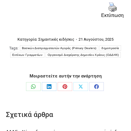
Εκτύπωση
Κατηγορία:
Σημαντικές ειδήσεις
21 Αυγούστου, 2025
Tags:
Βασικών Διαπραγματευτών Αγοράς (Primary Dealers)
δημοπρασία
Εντόκων Γραμματίων
Οργανισμό Διαχείρισης Δημοσίου Χρέους (ΟΔΔΗΧ)
Μοιραστείτε αυτήν την ανάρτηση
Share
Share
Share
Share
Share
on
on
on
on
on
WhatsApp
LinkedIn
Pinterest
X
Facebook
Σχετικά άρθρα