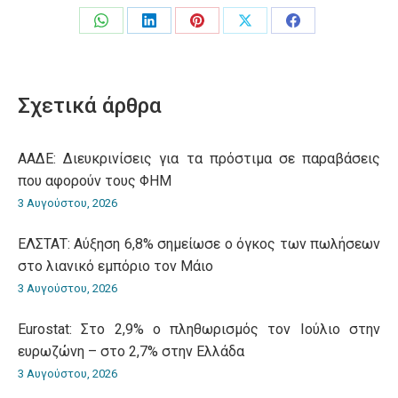
Share
Share
Share
Share
Share
on
on
on
on
on
WhatsApp
LinkedIn
Pinterest
X
Facebook
Σχετικά άρθρα
ΑΑΔΕ: Διευκρινίσεις για τα πρόστιμα σε παραβάσεις
που αφορούν τους ΦΗΜ
3 Αυγούστου, 2026
ΕΛΣΤΑΤ: Αύξηση 6,8% σημείωσε ο όγκος των πωλήσεων
στο λιανικό εμπόριο τον Μάιο
3 Αυγούστου, 2026
Eurostat: Στο 2,9% ο πληθωρισμός τον Ιούλιο στην
ευρωζώνη – στο 2,7% στην Ελλάδα
3 Αυγούστου, 2026