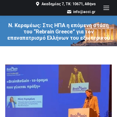
Ακαδημίας 7, ΤΚ: 10671, Αθήνα
info@acci.gr
Ν. Κεραμέως: Στις ΗΠΑ η επόμενη στάση
του “Rebrain Greece” για τον
επαναπατρισμό Ελλήνων του εξωτερικού
You are here: