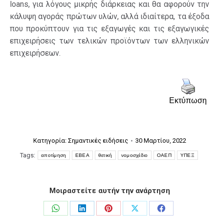
loans, για λόγους μικρής διάρκειας και θα αφορούν την
κάλυψη αγοράς πρώτων υλών, αλλά ιδιαίτερα, τα έξοδα
που προκύπτουν για τις εξαγωγές και τις εξαγωγικές
επιχειρήσεις των τελικών προϊόντων των ελληνικών
επιχειρήσεων.
Εκτύπωση
Κατηγορία:
Σημαντικές ειδήσεις
30 Μαρτίου, 2022
Tags:
αποτίμηση
ΕΒΕΑ
θετική
νομοσχέδιο
ΟΑΕΠ
ΥΠΕΞ
Μοιραστείτε αυτήν την ανάρτηση
Share
Share
Share
Share
Share