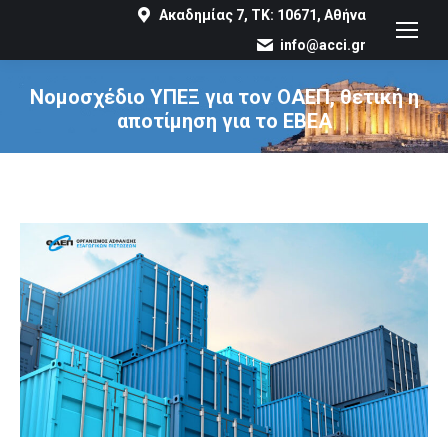
Ακαδημίας 7, ΤΚ: 10671, Αθήνα
info@acci.gr
Νομοσχέδιο ΥΠΕΞ για τον ΟΑΕΠ, θετική η
αποτίμηση για το ΕΒΕΑ
You are here: