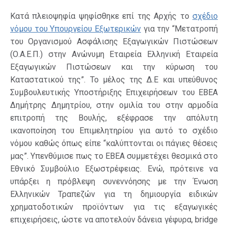
Κατά πλειοψηφία ψηφίσθηκε επί της Αρχής το
σχέδιο
νόμου του Υπουργείου Εξωτερικών
για την “Μετατροπή
του Οργανισμού Ασφάλισης Εξαγωγικών Πιστώσεων
(Ο.Α.Ε.Π.) στην Ανώνυμη Εταιρεία Ελληνική Εταιρεία
Εξαγωγικών Πιστώσεων και την κύρωση του
Καταστατικού της”. Το μέλος της Δ.Ε και υπεύθυνος
Συμβουλευτικής Υποστήριξης Επιχειρήσεων του ΕΒΕΑ
Δημήτρης Δημητρίου, στην ομιλία του στην αρμοδία
επιτροπή της Βουλής, εξέφρασε την απόλυτη
ικανοποίηση του Επιμελητηρίου για αυτό το σχέδιο
νόμου καθώς όπως είπε “καλύπτονται οι πάγιες θέσεις
μας”. Υπενθύμισε πως το ΕΒΕΑ συμμετέχει θεσμικά στο
Εθνικό Συμβούλιο Εξωστρέφειας. Ενώ, πρότεινε να
υπάρξει η πρόβλεψη συνεννόησης με την Ένωση
Ελληνικών Τραπεζών για τη δημιουργία ειδικών
χρηματοδοτικών προϊόντων για τις εξαγωγικές
επιχειρήσεις, ώστε να αποτελούν δάνεια γέφυρα, bridge