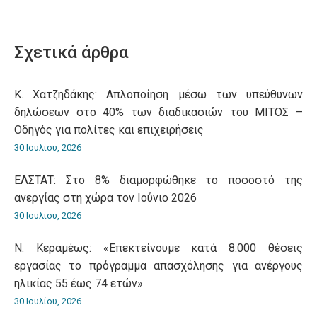
on
on
on
on
on
WhatsApp
LinkedIn
Pinterest
X
Facebook
Σχετικά άρθρα
Κ. Χατζηδάκης: Aπλοποίηση μέσω των υπεύθυνων
δηλώσεων στο 40% των διαδικασιών του ΜΙΤΟΣ –
Οδηγός για πολίτες και επιχειρήσεις
30 Ιουλίου, 2026
ΕΛΣΤΑΤ: Στο 8% διαμορφώθηκε το ποσοστό της
ανεργίας στη χώρα τον Ιούνιο 2026
30 Ιουλίου, 2026
Ν. Κεραμέως: «Επεκτείνουμε κατά 8.000 θέσεις
εργασίας το πρόγραμμα απασχόλησης για ανέργους
ηλικίας 55 έως 74 ετών»
30 Ιουλίου, 2026