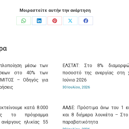
Μοιραστείτε αυτήν την ανάρτηση
Share
Share
Share
Share
Share
on
on
on
on
on
WhatsApp
LinkedIn
Pinterest
X
Facebook
ρα
Aπλοποίηση μέσω των
ΕΛΣΤΑΤ: Στο 8% διαμορφ
ώσεων στο 40% των
ποσοστό της ανεργίας στη 
 ΜΙΤΟΣ – Οδηγός για
Ιούνιο 2026
ρήσεις
30 Ιουλίου, 2026
εκτείνουμε κατά 8.000
ΑΑΔΕ: Πρόστιμα άνω του 1 ε
ίας το πρόγραμμα
και 8 διήμερα λουκέτα – Στο
 ανέργους ηλικίας 55
παραβατικότητα