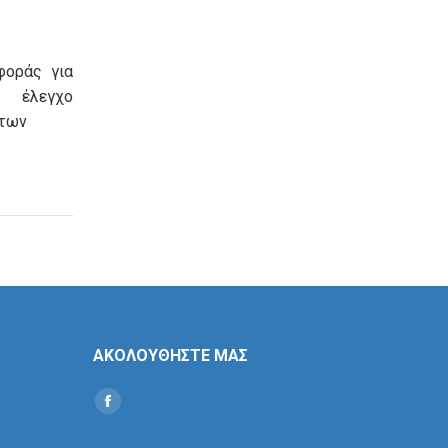
φοράς για
λεγχο
των
ΑΚΟΛΟΥΘΗΣΤΕ ΜΑΣ
Find us on:
Social
Icon