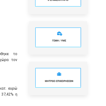
ώθηκε το
χώρα τον
κατ. ευρώ
 37,42% η