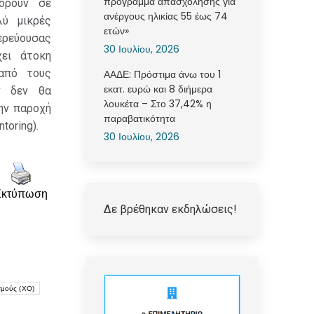
πρόγραμμα απασχόλησης για
ορούν σε
ανέργους ηλικίας 55 έως 74
λύ μικρές
ετών»
ρεύουσας
30 Ιουλίου, 2026
χει άτοκη
από τους
ΑΑΔΕ: Πρόστιμα άνω του 1
εκατ. ευρώ και 8 διήμερα
ν δεν θα
λουκέτα – Στο 37,42% η
ην παροχή
παραβατικότητα
oring).
30 Ιουλίου, 2026
Εκτύπωση
Δε βρέθηκαν εκδηλώσεις!
σμούς (ΧΟ)