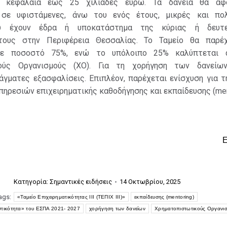
ε κεφάλαια έως 25 χιλιάδες ευρώ. Τα δάνεια θα αφ
 σε υφιστάμενες, άνω του ενός έτους, μικρές και πο
που έχουν έδρα ή υποκατάστημα της κύριας ή δευτε
τους στην Περιφέρεια Θεσσαλίας. Το Ταμείο θα παρέ
σε ποσοστό 75%, ενώ το υπόλοιπο 25% καλύπτεται 
κούς Οργανισμούς (ΧΟ). Για τη χορήγηση των δανείω
άγματες εξασφαλίσεις. Επιπλέον, παρέχεται ενίσχυση για τ
ηρεσιών επιχειρηματικής καθοδήγησης και εκπαίδευσης (ment
Κατηγορία:
Σημαντικές ειδήσεις
14 Οκτωβρίου, 2025
ags:
«Ταμείο Επιχειρηματικότητας ΙΙΙ (ΤΕΠΙΧ ΙΙΙ)»
εκπαίδευσης (mentoring)
τικότητα» του ΕΣΠΑ 2021- 2027
χορήγηση των δανείων
Χρηματοπιστωτικούς Οργανι