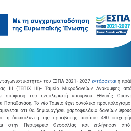
νταγωνιστικότητα» του ΕΣΠΑ 2021- 2027
εντάσσεται
η πράξ
τας ΙΙΙ (ΤΕΠΙΧ ΙΙΙ)- Ταμείο Μικροδανείων Ανάκαμψης απ
με απόφαση του αναπληρωτή υπουργού Εθνικής Οικονο
ου Παπαθανάση. Το νέο Ταμείο έχει συνολικό προϋπολογισμό
ναμένεται ότι θα δημιουργήσει χαρτοφυλάκιο δανείων ύψους
ναι η διευκόλυνση της πρόσβασης περίπου 480 επιχειρ
νται στην Περιφέρεια Θεσσαλίας και επλήγησαν από