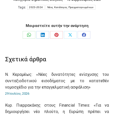
Tags:
2023-2024
Νέος Κατάλογος Πραγματογνωμόνων
Μοιραστείτε αυτήν την ανάρτηση
Share
Share
Share
Share
Share
on
on
on
on
on
WhatsApp
LinkedIn
Pinterest
X
Facebook
Σχετικά άρθρα
Ν. Κεραμέως: «Νέες δυνατότητες ενίσχυσης του
συνταξιοδοτικού εισοδήματος με το κατατεθέν
νομοσχέδιο για την επαγγελματική ασφάλιση»
29 Ιουλίου, 2026
Κυρ. Πιερρακάκης στους Financial Times: «Για να
δημιουργήσει νέο πλούτο, η Ευρώπη πρέπει να