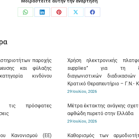
Μοιραστείτε αυτήν την ανάρτηση
Share
Share
Share
Share
Share
on
on
on
on
on
WhatsApp
LinkedIn
Pinterest
X
Facebook
ρα
αστηριοτήτων παροχής
Χρήση ηλεκτρονικής πλατφό
μευσης και φύλαξης
supplies” για τη δι
τηγορία κινδύνου
διαγωνιστικών διαδικασιώ
Κρατικό Θεραπευτήριο – Γ.Ν.- Κ
29 Ιουλίου, 2026
α τις πρόσφατες
Μέτρα έκτακτης ανάγκης σχετι
σεις
αφθώδη πυρετό στην Ελλάδα
29 Ιουλίου, 2026
υ Κανονισμού (ΕΕ)
Καθορισμός των αρμοδιοτή