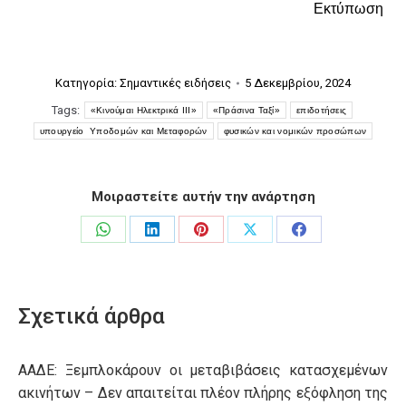
Εκτύπωση
Κατηγορία:
Σημαντικές ειδήσεις
5 Δεκεμβρίου, 2024
Tags:
«Κινούμαι Ηλεκτρικά ΙΙΙ»
«Πράσινα Ταξί»
επιδοτήσεις
υπουργείο Υποδομών και Μεταφορών
φυσικών και νομικών προσώπων
Μοιραστείτε αυτήν την ανάρτηση
Share
Share
Share
Share
Share
on
on
on
on
on
WhatsApp
LinkedIn
Pinterest
X
Facebook
Σχετικά άρθρα
ΑΑΔΕ: Ξεμπλοκάρουν οι μεταβιβάσεις κατασχεμένων
ακινήτων – Δεν απαιτείται πλέον πλήρης εξόφληση της