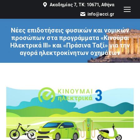
Ακαδημίας 7, ΤΚ: 10671, Αθήνα
info@acci.gr
Νέες επιδοτήσεις φυσικών και νομικών
προσώπων στα προγράμματα «Κινούμαι
Ηλεκτρικά ΙΙΙ» και «Πράσινα Ταξί» για την
αγορά ηλεκτροκίνητων οχημάτων
You are here: