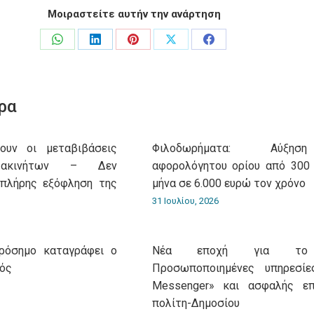
Μοιραστείτε αυτήν την ανάρτηση
Share
Share
Share
Share
Share
on
on
on
on
on
WhatsApp
LinkedIn
Pinterest
X
Facebook
ρα
ουν οι μεταβιβάσεις
Φιλοδωρήματα: Αύξη
 ακινήτων – Δεν
αφορολόγητου ορίου από 300
 πλήρης εξόφληση της
μήνα σε 6.000 ευρώ τον χρόνο
31 Ιουλίου, 2026
πρόσημο καταγράφει ο
Νέα εποχή για το g
μός
Προσωποποιημένες υπηρεσίες
Messenger» και ασφαλής επ
πολίτη-Δημοσίου