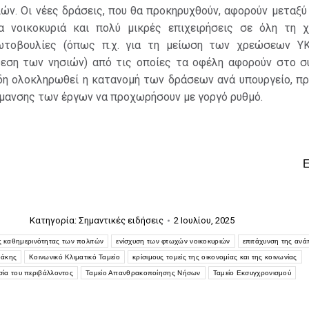
ών. Οι νέες δράσεις, που θα προκηρυχθούν, αφορούν μεταξύ
α νοικοκυριά και πολύ μικρές επιχειρήσεις σε όλη τη 
ωτοβουλίες (όπως π.χ. για τη μείωση των χρεώσεων Υ
δεση των νησιών) από τις οποίες τα οφέλη αφορούν στο σ
ήδη ολοκληρωθεί η κατανομή των δράσεων ανά υπουργείο, πρ
ίμανσης των έργων να προχωρήσουν με γοργό ρυθμό.
Κατηγορία:
Σημαντικές ειδήσεις
2 Ιουλίου, 2025
ς καθημερινότητας των πολιτών
ενίσχυση των φτωχών νοικοκυριών
επιτάχυνση της ανά
δάκης
Κοινωνικό Κλιματικό Ταμείο
κρίσιμους τομείς της οικονομίας και της κοινωνίας
ία του περιβάλλοντος
Ταμείο Απανθρακοποίησης Νήσων
Ταμείο Εκσυγχρονισμού