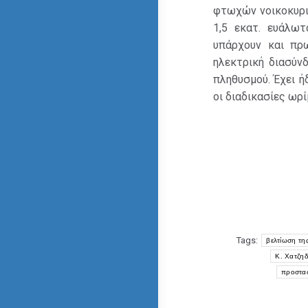
φτωχών νοικοκυρι
1,5 εκατ. ευάλωτ
υπάρχουν και πρ
ηλεκτρική διασύν
πληθυσμού. Έχει 
οι διαδικασίες ωρ
Tags:
βελτίωση τη
Κ. Χατζη
προστασ