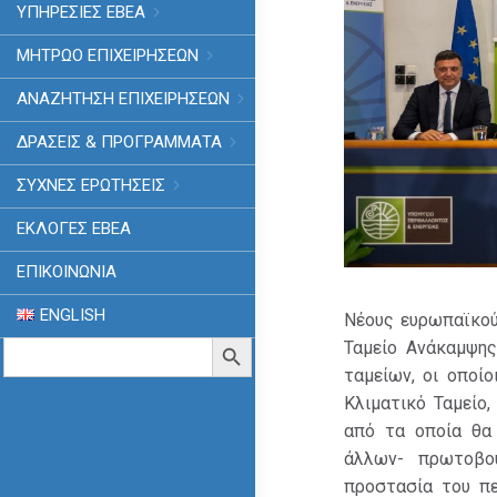
ΥΠΗΡΕΣΙΕΣ ΕΒΕΑ
ΜΗΤΡΩΟ ΕΠΙΧΕΙΡΗΣΕΩΝ
ΑΝΑΖΗΤΗΣΗ ΕΠΙΧΕΙΡΗΣΕΩΝ
ΔΡΑΣΕΙΣ & ΠΡΟΓΡΑΜΜΑΤΑ
ΣΥΧΝΕΣ ΕΡΩΤΗΣΕΙΣ
ΕΚΛΟΓΈΣ ΕΒΕΑ
ΕΠΙΚΟΙΝΩΝΙΑ
ENGLISH
Νέους ευρωπαϊκού
Search
Search Button
Ταμείο Ανάκαμψης
for:
ταμείων, οι οποί
Κλιματικό Ταμείο
από τα οποία θα 
άλλων- πρωτοβου
προστασία του πε