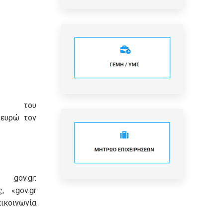
ση του
 ευρώ τον
ov.gr:
, «gov.gr
ικοινωνία