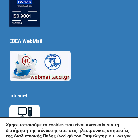
EBEA WebMail
Intranet
Χρησιμοποιούμε τα cookies που είναι αναγκαία για τη
διατήρηση της σύνδεσής σας στις ηλεκτρονικές υπηρεσίες
της Διαδικτυακής Πύλης (acci.gr) του Επιμελητηρίου και για