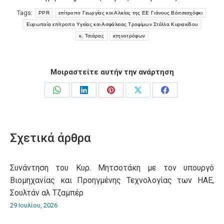
Tags:
PPR
επίτροπο Γεωργίας και Αλιείας της ΕΕ Γιάνους Βόιτσεσχόφκι
Ευρωπαία επίτροπο Υγείας και Ασφάλειας Τροφίμων Στέλλα Κυριακίδου
κ. Τσιάρας
κτηνοτρόφων
Μοιραστείτε αυτήν την ανάρτηση
Share
Share
Share
Share
Share
on
on
on
on
on
WhatsApp
LinkedIn
Pinterest
X
Facebook
Σχετικά άρθρα
Συνάντηση του Κυρ. Μητσοτάκη με τον υπουργό
Βιομηχανίας και Προηγμένης Τεχνολογίας των ΗΑΕ,
Σουλτάν αλ Τζαμπέρ
29 Ιουλίου, 2026