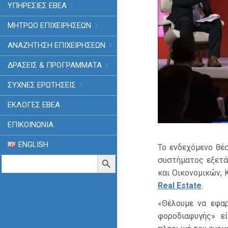
ΥΠΗΡΕΣΙΕΣ ΕΒΕΑ
ΜΗΤΡΩΟ ΕΠΙΧΕΙΡΗΣΕΩΝ
ΑΝΑΖΗΤΗΣΗ ΕΠΙΧΕΙΡΗΣΕΩΝ
ΔΡΑΣΕΙΣ & ΠΡΟΓΡΑΜΜΑΤΑ
ΣΥΧΝΕΣ ΕΡΩΤΗΣΕΙΣ
ΕΚΛΟΓΈΣ ΕΒΕΑ
ΕΠΙΚΟΙΝΩΝΙΑ
ENGLISH
Το ενδεχόμενο θέ
Search
Search Button
συστήματος εξετά
for:
και Οικονομικών, 
Real Estate
.
«Θέλουμε να εφα
φοροδιαφυγής» ε