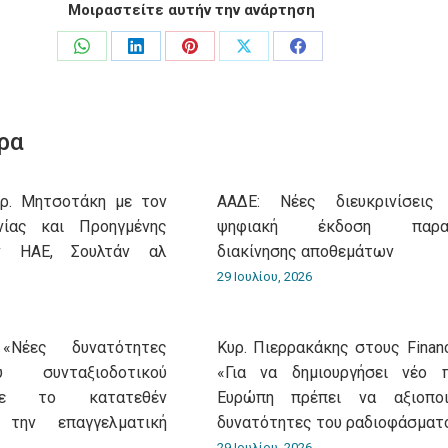
Μοιραστείτε αυτήν την ανάρτηση
Share
Share
Share
Share
Share
on
on
on
on
on
WhatsApp
LinkedIn
Pinterest
X
Facebook
ρα
υρ. Μητσοτάκη με τον
ΑΑΔΕ: Νέες διευκρινίσεις
νίας και Προηγμένης
ψηφιακή έκδοση παρασ
ν ΗΑΕ, Σουλτάν αλ
διακίνησης αποθεμάτων
29 Ιουλίου, 2026
«Νέες δυνατότητες
Κυρ. Πιερρακάκης στους Financ
 συνταξιοδοτικού
«Για να δημιουργήσει νέο 
με το κατατεθέν
Ευρώπη πρέπει να αξιοποι
 την επαγγελματική
δυνατότητες του ραδιοφάσματ
29 Ιουλίου, 2026