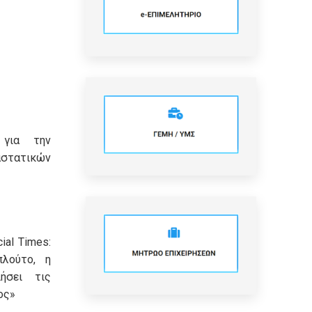
 για την
τατικών
ial Times:
πλούτο, η
ήσει τις
ος»