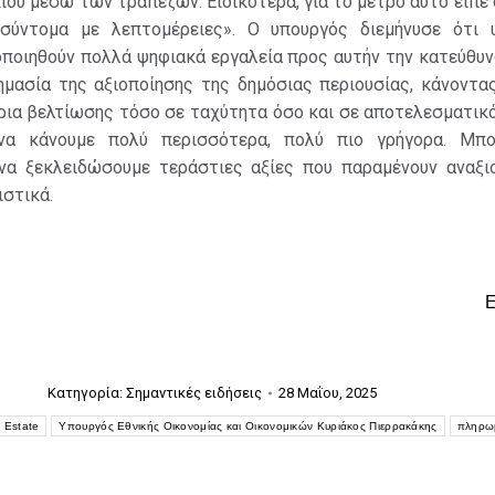
ίου μέσω των τραπεζών. Ειδικότερα, για το μέτρο αυτό είπε 
 σύντομα με λεπτομέρειες». Ο υπουργός διεμήνυσε ότι 
ποιηθούν πολλά ψηφιακά εργαλεία προς αυτήν την κατεύθυν
ημασία της αξιοποίησης της δημόσιας περιουσίας, κάνοντας
ρια βελτίωσης τόσο σε ταχύτητα όσο και σε αποτελεσματικό
α κάνουμε πολύ περισσότερα, πολύ πιο γρήγορα. Μπο
να ξεκλειδώσουμε τεράστιες αξίες που παραμένουν αναξιο
στικά.
Κατηγορία:
Σημαντικές ειδήσεις
28 Μαΐου, 2025
 Estate
Yπουργός Εθνικής Οικονομίας και Οικονομικών Κυριάκος Πιερρακάκης
πληρωμ