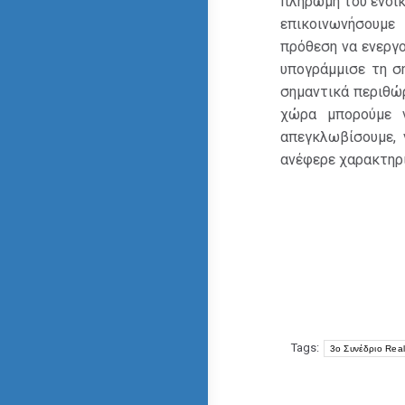
πληρωμή του ενοικ
επικοινωνήσουμε
πρόθεση να ενεργο
υπογράμμισε τη σ
σημαντικά περιθώ
χώρα μπορούμε ν
απεγκλωβίσουμε, 
ανέφερε χαρακτηρι
Tags:
3ο Συνέδριο Real