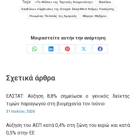
Tags:
«Το Μέλλον της Τεχνητής Νοημοσύνης»
Βασίλειο
διευθύνων σύμβουλος της Google DeepMind Ντέμης Χασάμπης
Ηνωμένες Πολιτείες της Αμερικής
Μέγαρο Μαξίμου
Μοιραστείτε αυτήν την ανάρτηση
Share
Share
Share
Share
Share
on
on
on
on
on
WhatsApp
LinkedIn
Pinterest
X
Facebook
Σχετικά άρθρα
ΕΛΣΤΑΤ: Αύξηση 8,8% σημείωσε ο γενικός δείκτης
τιμών παραγωγού στη βιομηχανία τον Ιούνιο
31 Ιουλίου, 2026
Αύξηση του ΑΕΠ κατά 0,4% στη ζώνη του ευρώ και κατά
0,5% στην ΕΕ