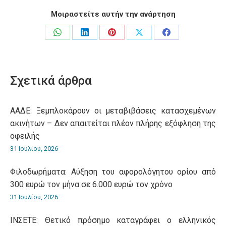
Μοιραστείτε αυτήν την ανάρτηση
Share
Share
Share
Share
Share
on
on
on
on
on
WhatsApp
LinkedIn
Pinterest
X
Facebook
Σχετικά άρθρα
ΑΑΔΕ: Ξεμπλοκάρουν οι μεταβιβάσεις κατασχεμένων
ακινήτων – Δεν απαιτείται πλέον πλήρης εξόφληση της
οφειλής
31 Ιουλίου, 2026
Φιλοδωρήματα: Αύξηση του αφορολόγητου ορίου από
300 ευρώ τον μήνα σε 6.000 ευρώ τον χρόνο
31 Ιουλίου, 2026
ΙΝΣΕΤΕ: Θετικό πρόσημο καταγράφει ο ελληνικός