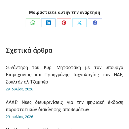
Μοιραστείτε αυτήν την ανάρτηση
Share
Share
Share
Share
Share
on
on
on
on
on
WhatsApp
LinkedIn
Pinterest
X
Facebook
Σχετικά άρθρα
Συνάντηση του Κυρ. Μητσοτάκη με τον υπουργό
Βιομηχανίας και Προηγμένης Τεχνολογίας των ΗΑΕ,
Σουλτάν αλ Τζαμπέρ
29 Ιουλίου, 2026
ΑΑΔΕ: Νέες διευκρινίσεις για την ψηφιακή έκδοση
παραστατικών διακίνησης αποθεμάτων
29 Ιουλίου, 2026