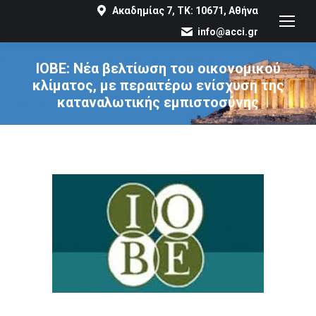
Ακαδημίας 7, ΤΚ: 10671, Αθήνα
info@acci.gr
ΙΟΒΕ: Νέα βελτίωση του οικονομικού
κλίματος, με περαιτέρω ενίσχυση της
καταναλωτικής εμπιστοσύνης
You are here: