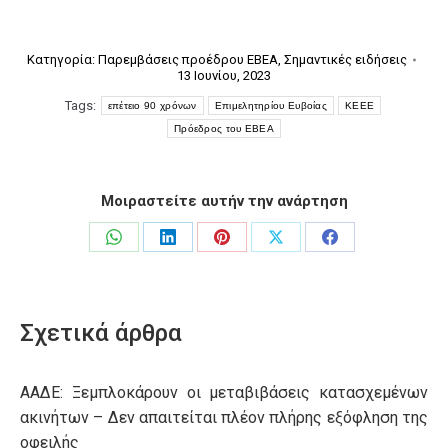
Κατηγορία:
Παρεμβάσεις προέδρου ΕΒΕΑ
,
Σημαντικές ειδήσεις
13 Ιουνίου, 2023
Tags:
επέτειο 90 χρόνων
Επιμελητηρίου Ευβοίας
ΚΕΕΕ
Πρόεδρος του ΕΒΕΑ
Μοιραστείτε αυτήν την ανάρτηση
Share
Share
Share
Share
Share
on
on
on
on
on
WhatsApp
LinkedIn
Pinterest
X
Facebook
Σχετικά άρθρα
ΑΑΔΕ: Ξεμπλοκάρουν οι μεταβιβάσεις κατασχεμένων
ακινήτων – Δεν απαιτείται πλέον πλήρης εξόφληση της
οφειλής