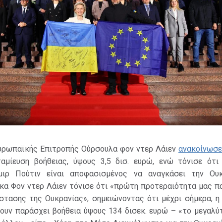
υρωπαϊκής Επιτροπής Ούρσουλα φον ντερ Λάιεν
ανακοίνωσε
αμίευση βοήθειας, ύψους 3,5 δισ. ευρώ, ενώ τόνισε ότ
μιρ Πούτιν είναι αποφασισμένος να αναγκάσει την Ου
κα Φον ντερ Λάιεν τόνισε ότι «πρώτη προτεραιότητα μας π
στασης της Ουκρανίας», σημειώνοντας ότι μέχρι σήμερα, η
χουν παράσχει βοήθεια ύψους 134 δισεκ. ευρώ – «το μεγαλύ