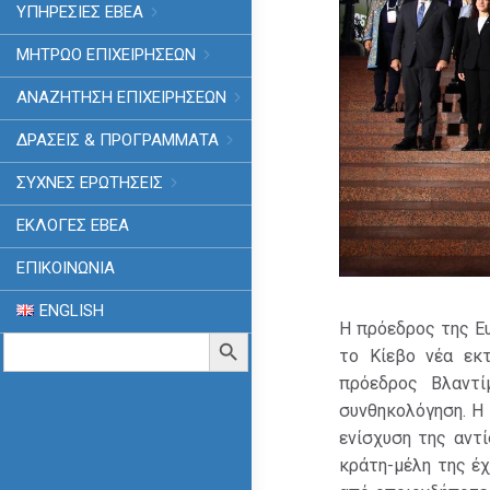
ΥΠΗΡΕΣΙΕΣ ΕΒΕΑ
ΜΗΤΡΩΟ ΕΠΙΧΕΙΡΗΣΕΩΝ
ΑΝΑΖΗΤΗΣΗ ΕΠΙΧΕΙΡΗΣΕΩΝ
ΔΡΑΣΕΙΣ & ΠΡΟΓΡΑΜΜΑΤΑ
ΣΥΧΝΕΣ ΕΡΩΤΗΣΕΙΣ
ΕΚΛΟΓΈΣ ΕΒΕΑ
ΕΠΙΚΟΙΝΩΝΙΑ
ENGLISH
Η πρόεδρος της Ε
Search
Search Button
το Κίεβο νέα εκτ
for:
πρόεδρος Βλαντί
συνθηκολόγηση. Η 
ενίσχυση της αντί
κράτη-μέλη της έ