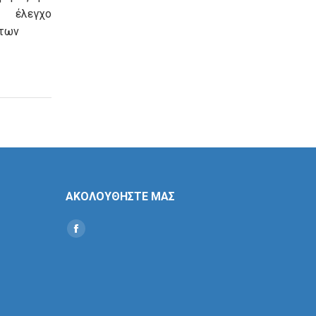
λεγχο
των
ΑΚΟΛΟΥΘΗΣΤΕ ΜΑΣ
Find us on:
Social
Icon