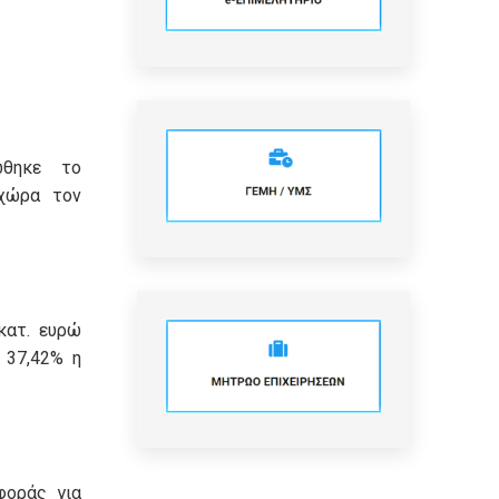
ώθηκε το
χώρα τον
κατ. ευρώ
 37,42% η
φοράς για