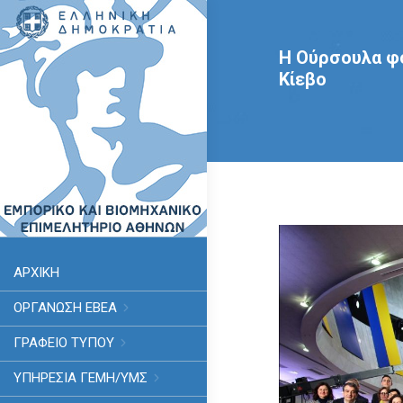
Η Ούρσουλα φο
Κίεβο
ΑΡΧΙΚΗ
ΟΡΓΑΝΩΣΗ ΕΒΕΑ
ΓΡΑΦΕΙΟ ΤΥΠΟΥ
ΥΠΗΡΕΣΊΑ ΓΕΜΗ/ΥΜΣ