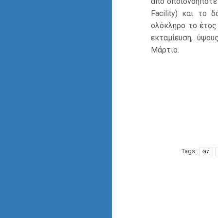
από οποιονδήποτε 
Facility) και το
ολόκληρο το έτος
εκταμίευση, ύψου
Μάρτιο.
Tags:
G7