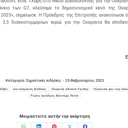
άλλον», είπε. «Χάρη στο Μέσο Διευκόλυνσης για την Ουκρανί
 δάνειο των G7, κλείσαμε το δημοσιονομικό κενό της Ουκρ
 2025», σημείωσε. Η Πρόεδρος της Επιτροπής ανακοίνωσε ότ
ς 3,5 δισεκατομμυρίων ευρώ για την Ουκρανία θα αποδεσ
Κατηγορία:
Σημαντικές ειδήσεις
25 Φεβρουαρίου, 2025
Κίεβο
νέα εκταμίευση βοήθειας
Ουκρανία (Ukraine Facility)
Ούρσουλα φον ντερ Λάιε
Ρώσος πρόεδρος Βλαντίμιρ Πούτιν
Μοιραστείτε αυτήν την ανάρτηση