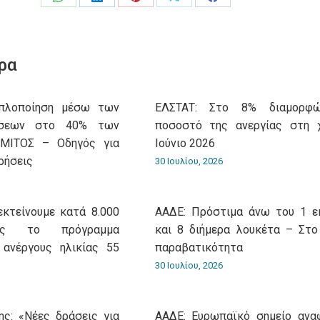
Share
Share
Share
Share
Share
on
on
on
on
on
WhatsApp
LinkedIn
Pinterest
X
Facebook
ρα
Aπλοποίηση μέσω των
ΕΛΣΤΑΤ: Στο 8% διαμορφ
ώσεων στο 40% των
ποσοστό της ανεργίας στη 
 ΜΙΤΟΣ – Οδηγός για
Ιούνιο 2026
ρήσεις
30 Ιουλίου, 2026
εκτείνουμε κατά 8.000
ΑΑΔΕ: Πρόστιμα άνω του 1 ε
ίας το πρόγραμμα
και 8 διήμερα λουκέτα – Στο
 ανέργους ηλικίας 55
παραβατικότητα
30 Ιουλίου, 2026
ς: «Νέες δράσεις για
ΑΑΔΕ: Ευρωπαϊκό σημείο ανα