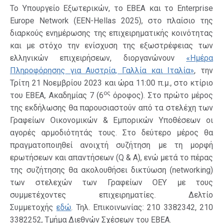
Το Υπουργείο Εξωτερικών, το ΕΒΕΑ και το Enterprise
Europe Network (EEN-Hellas 2025), στο πλαίσιο της
διαρκούς ενημέρωσης της επιχειρηματικής κοινότητας
και με στόχο την ενίσχυση της εξωστρέφειας των
ελληνικών επιχειρήσεων, διοργανώνουν
«Ημέρα
Πληροφόρησης για Αυστρία, Γαλλία και Ιταλία»
, την
Τρίτη 21 Νοεμβρίου 2023 και ώρα 11:00 π.μ., στο κτίριο
ος
του ΕΒΕΑ, Ακαδημίας 7 (6
όροφος). Στο πρώτο μέρος
της εκδήλωσης θα παρουσιαστούν από τα στελέχη των
Γραφείων Οικονομικών & Εμπορικών Υποθέσεων οι
αγορές αρμοδιότητάς τους. Στο δεύτερο μέρος θα
πραγματοποιηθεί ανοιχτή συζήτηση με τη μορφή
ερωτήσεων και απαντήσεων (Q & A), ενώ μετά το πέρας
της συζήτησης θα ακολουθήσει δικτύωση (networking)
των στελεχών των Γραφείων ΟΕΥ με τους
συμμετέχοντες επιχειρηματίες. Δελτίο
Συμμετοχής
εδώ
. Τηλ. Επικοινωνίας: 210 3382342, 210
3382252, Τμήμα Διεθνών Σχέσεων του ΕΒΕΑ.