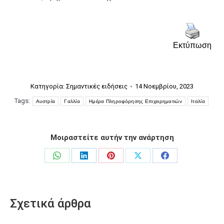
Εκτύπωση
Κατηγορία:
Σημαντικές ειδήσεις
14 Νοεμβρίου, 2023
Tags:
Αυστρία
Γαλλία
Ημέρα Πληροφόρησης Επιχειρηματιών
Ιταλία
Μοιραστείτε αυτήν την ανάρτηση
Share
Share
Share
Share
Share
on
on
on
on
on
WhatsApp
LinkedIn
Pinterest
X
Facebook
Σχετικά άρθρα