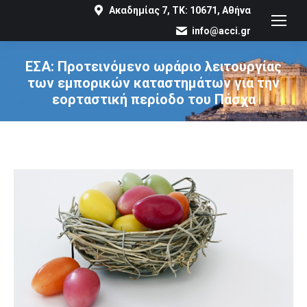
Ακαδημίας 7, ΤΚ: 10671, Αθήνα
info@acci.gr
ΕΣΑ: Προτεινόμενο ωράριο λειτουργίας
των εμπορικών καταστημάτων για την
εορταστική περίοδο του Πάσχα
You are here: