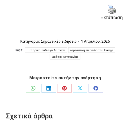
Εκτύπωση
Κατηγορία:
Σημαντικές ειδήσεις
1 Απριλίου, 2025
Tags:
Εμπορικό Σύλλογο Αθηνών
εορταστική περίοδο του Πάσχα
ωράριο λειτουργίας
Μοιραστείτε αυτήν την ανάρτηση
Share
Share
Share
Share
Share
on
on
on
on
on
WhatsApp
LinkedIn
Pinterest
X
Facebook
Σχετικά άρθρα