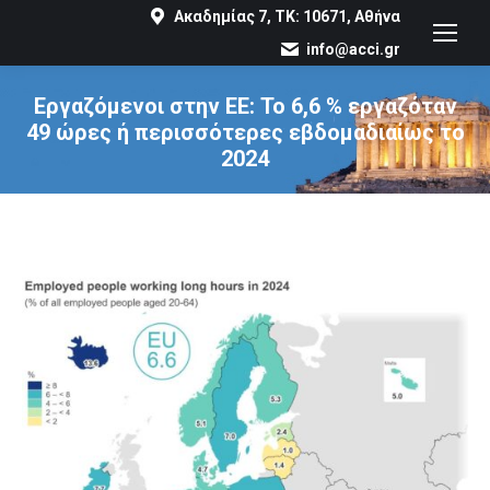
Ακαδημίας 7, ΤΚ: 10671, Αθήνα
info@acci.gr
Εργαζόμενοι στην ΕΕ: Το 6,6 % εργαζόταν
49 ώρες ή περισσότερες εβδομαδιαίως το
2024
You are here: