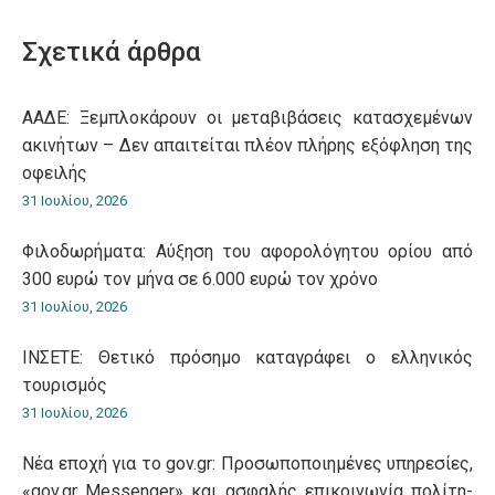
WhatsApp
LinkedIn
Pinterest
X
Facebook
Σχετικά άρθρα
ΑΑΔΕ: Ξεμπλοκάρουν οι μεταβιβάσεις κατασχεμένων
ακινήτων – Δεν απαιτείται πλέον πλήρης εξόφληση της
οφειλής
31 Ιουλίου, 2026
Φιλοδωρήματα: Αύξηση του αφορολόγητου ορίου από
300 ευρώ τον μήνα σε 6.000 ευρώ τον χρόνο
31 Ιουλίου, 2026
ΙΝΣΕΤΕ: Θετικό πρόσημο καταγράφει ο ελληνικός
τουρισμός
31 Ιουλίου, 2026
Νέα εποχή για το gov.gr: Προσωποποιημένες υπηρεσίες,
«gov.gr Messenger» και ασφαλής επικοινωνία πολίτη-