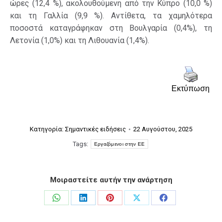
ώρες (12,4 %), ακολουθούμενη από την Κύπρο (10,0 %)
και τη Γαλλία (9,9 %). Αντίθετα, τα χαμηλότερα
ποσοστά καταγράφηκαν στη Βουλγαρία (0,4%), τη
Λετονία (1,0%) και τη Λιθουανία (1,4%).
Εκτύπωση
Κατηγορία:
Σημαντικές ειδήσεις
22 Αυγούστου, 2025
Tags:
Εργαζόμενοι στην ΕΕ
Μοιραστείτε αυτήν την ανάρτηση
Share
Share
Share
Share
Share
on
on
on
on
on