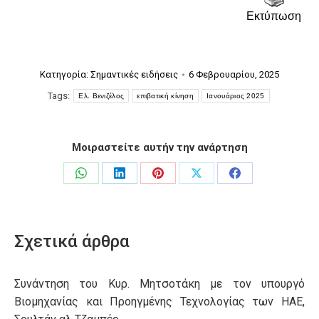
Εκτύπωση
Κατηγορία:
Σημαντικές ειδήσεις
6 Φεβρουαρίου, 2025
Tags:
Ελ. Βενιζέλος
επιβατική κίνηση
Ιανουάριος 2025
Μοιραστείτε αυτήν την ανάρτηση
Share
Share
Share
Share
Share
on
on
on
on
on
WhatsApp
LinkedIn
Pinterest
X
Facebook
Σχετικά άρθρα
Συνάντηση του Κυρ. Μητσοτάκη με τον υπουργό
Βιομηχανίας και Προηγμένης Τεχνολογίας των ΗΑΕ,