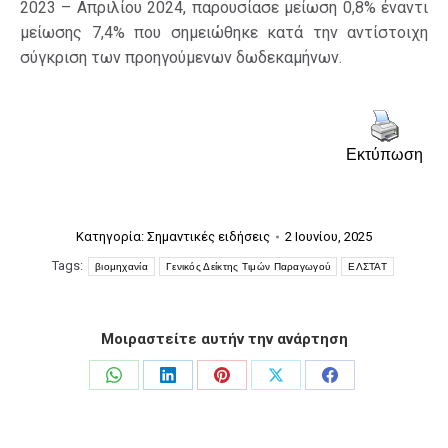
2023 – Απριλίου 2024, παρουσίασε μείωση 0,8% έναντι
μείωσης 7,4% που σημειώθηκε κατά την αντίστοιχη
σύγκριση των προηγούμενων δωδεκαμήνων.
Εκτύπωση
Κατηγορία:
Σημαντικές ειδήσεις
2 Ιουνίου, 2025
Tags:
βιομηχανία
Γενικός Δείκτης Τιμών Παραγωγού
ΕΛΣΤΑΤ
Μοιραστείτε αυτήν την ανάρτηση
Share
Share
Share
Share
Share
on
on
on
on
on