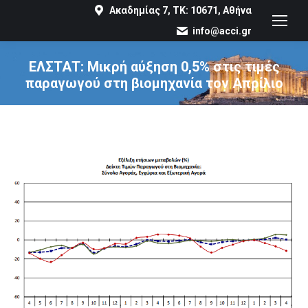
Ακαδημίας 7, ΤΚ: 10671, Αθήνα
info@acci.gr
ΕΛΣΤΑΤ: Μικρή αύξηση 0,5% στις τιμές
παραγωγού στη βιομηχανία τον Απρίλιο
You are here: