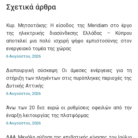
WhatsApp
LinkedIn
Pinterest
X
Facebook
Σχετικά άρθρα
Κυρ. Μητσοτάκης: Η είσοδος της Meridiam στο έργο
της ηλεκτρικής διασύνδεσης Ελλάδας – Κύπρου
αποτελεί μια πολύ ισχυρή ψήφο εμπιστοσύνης στον
ενεργειακό τομέα της χώρας
6 Αυγούστου, 2026
Διυπουργική σύσκεψη: Οι άμεσες ενέργειες για τη
στήριξη των πληγέντων στις πυρόπληκες περιοχές της
Δυτικής Αττικής
6 Αυγούστου, 2026
Άνω των 20 δισ. ευρώ οι ρυθμίσεις οφειλών από την
έναρξη λειτουργίας της πλατφόρμας
6 Αυγούστου, 2026
ΔΑΑ: Μεγάλη αύξηση της επιβατικής κίνησης τον Ιούλιο