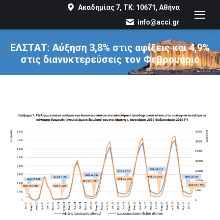
Ακαδημίας 7, ΤΚ: 10671, Αθήνα
info@acci.gr
ΕΛΣΤΑΤ: Αύξηση 3,8% στις αφίξεις και 4,9%
στις διανυκτερεύσεις τον Φεβρουάριο
You are here: