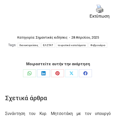
Εκτύπωση
Κατηγορία:
Σημαντικές ειδήσεις
28 Απριλίου, 2025
Tags:
διανυκτερεύσεις
ΕΛΣΤΑΤ
τουριστικά καταλύματα
Φεβρουάριο
Μοιραστείτε αυτήν την ανάρτηση
Share
Share
Share
Share
Share
on
on
on
on
on
WhatsApp
LinkedIn
Pinterest
X
Facebook
Σχετικά άρθρα
Συνάντηση του Κυρ. Μητσοτάκη με τον υπουργό