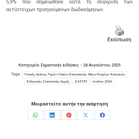
5,9% που σημειώθηκε κατά τη σύγκριση των
αντίστοιχων προηγούμενων δωδεκάμηνων.
Εκτύπωση
Κατηγορία:
Σημαντικές ειδήσεις
26 Αυγούστου, 2025
Tags:
Γενικός Δείκτης Τιμών Υλικών Κατασκευής Νέων Κτηρίων Κατοικιών
Ελληνικής Στατιστικής Αρχής
ΕΛΣΤΑΤ
Ιουλίου 2024
Μοιραστείτε αυτήν την ανάρτηση
Share
Share
Share
Share
Share
on
on
on
on
on
WhatsApp
LinkedIn
Pinterest
X
Facebook