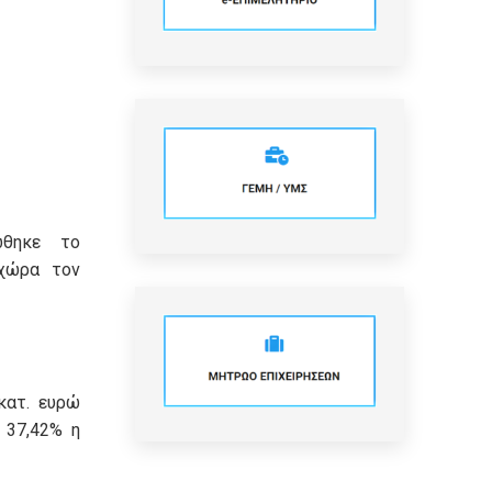
ώθηκε το
χώρα τον
κατ. ευρώ
 37,42% η