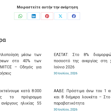
Μοιραστείτε αυτήν την ανάρτηση
Share
Share
Share
Share
Share
on
on
on
on
on
WhatsApp
LinkedIn
Pinterest
X
Facebook
ρα
Aπλοποίηση μέσω των
ΕΛΣΤΑΤ: Στο 8% διαμορφ
ώσεων στο 40% των
ποσοστό της ανεργίας στη 
 ΜΙΤΟΣ – Οδηγός για
Ιούνιο 2026
ρήσεις
30 Ιουλίου, 2026
εκτείνουμε κατά 8.000
ΑΑΔΕ: Πρόστιμα άνω του 1 ε
ίας το πρόγραμμα
και 8 διήμερα λουκέτα – Στο
 ανέργους ηλικίας 55
παραβατικότητα
30 Ιουλίου, 2026