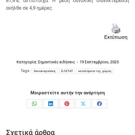
87,4%, αντίστοιχα. Η μέση συνολική διανυκτέρευση
ανήλθε σε 4,9 ημέρες.
Εκτύπωση
Κατηγορία:
Σημαντικές ειδήσεις
19 Σεπτεμβρίου, 2025
Tags:
διανυκτερεύσεις
ΕΛΣΤΑΤ
καταλύματα της χώρας
Μοιραστείτε αυτήν την ανάρτηση
Share
Share
Share
Share
Share
on
on
on
on
on
WhatsApp
LinkedIn
Pinterest
X
Facebook
Σχετικά άρθρα