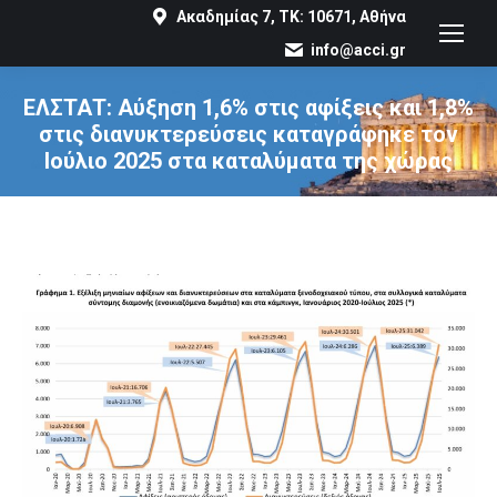
Ακαδημίας 7, ΤΚ: 10671, Αθήνα
info@acci.gr
ΕΛΣΤΑΤ: Αύξηση 1,6% στις αφίξεις και 1,8%
στις διανυκτερεύσεις καταγράφηκε τον
Ιούλιο 2025 στα καταλύματα της χώρας
You are here: