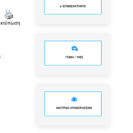
Εκτύπωση
ς