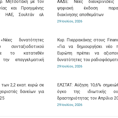
υρ. Μητσοτάκη με τον
ΑΑΔΕ: Νέες διευκρινίσεις
νίας και Προηγμένης
ψηφιακή έκδοση παρασ
ν ΗΑΕ, Σουλτάν αλ
διακίνησης αποθεμάτων
29 Ιουλίου, 2026
«Νέες δυνατότητες
Κυρ. Πιερρακάκης στους Financ
 συνταξιοδοτικού
«Για να δημιουργήσει νέο 
με το κατατεθέν
Ευρώπη πρέπει να αξιοποι
 την επαγγελματική
δυνατότητες του ραδιοφάσματ
29 Ιουλίου, 2026
 των 2,2 εκατ. ευρώ σε
ΕΛΣΤΑΤ: Αύξηση 10,6% σημειώ
χειριστές δανείων για
όγκο της ιδιωτικής οικ
025
δραστηριότητας τον Απρίλιο 2
29 Ιουλίου, 2026