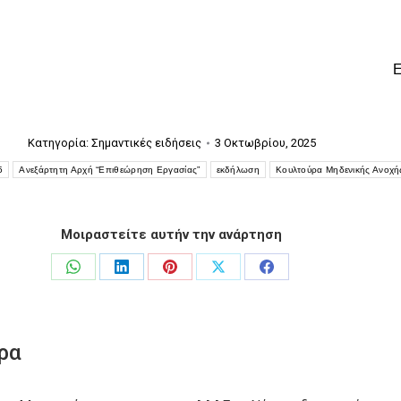
Κατηγορία:
Σημαντικές ειδήσεις
3 Οκτωβρίου, 2025
5
Ανεξάρτητη Αρχή “Επιθεώρηση Εργασίας”
εκδήλωση
Κουλτούρα Μηδενικής Ανοχή
Μοιραστείτε αυτήν την ανάρτηση
Share
Share
Share
Share
Share
on
on
on
on
on
WhatsApp
LinkedIn
Pinterest
X
Facebook
ρα