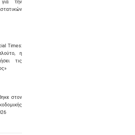
 για την
τατικών
ial Times:
πλούτο, η
ήσει τις
ος»
θηκε στον
οδομικής
026