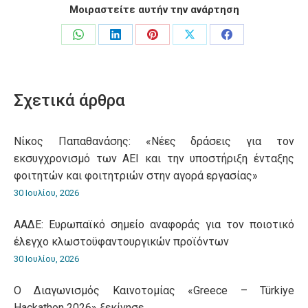
Μοιραστείτε αυτήν την ανάρτηση
Share
Share
Share
Share
Share
on
on
on
on
on
WhatsApp
LinkedIn
Pinterest
X
Facebook
Σχετικά άρθρα
Νίκος Παπαθανάσης: «Νέες δράσεις για τον
εκσυγχρονισμό των ΑΕΙ και την υποστήριξη ένταξης
φοιτητών και φοιτητριών στην αγορά εργασίας»
30 Ιουλίου, 2026
ΑΑΔΕ: Ευρωπαϊκό σημείο αναφοράς για τον ποιοτικό
έλεγχο κλωστοϋφαντουργικών προϊόντων
30 Ιουλίου, 2026
O Διαγωνισμός Καινοτομίας «Greece – Türkiye
Hackathon 2026» ξεκίνησε