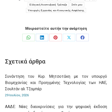
Ελληνική Αναπτυξιακή Τράπεζα
Σπίτι μου
Υπουργός Εργασίας και Κοινωνικής Ασφάλισης
Μοιραστείτε αυτήν την ανάρτηση
Share
Share
Share
Share
Share
on
on
on
on
on
WhatsApp
LinkedIn
Pinterest
X
Facebook
Σχετικά άρθρα
Συνάντηση του Κυρ. Μητσοτάκη με τον υπουργό
Βιομηχανίας και Προηγμένης Τεχνολογίας των ΗΑΕ,
Σουλτάν αλ Τζαμπέρ
29 Ιουλίου, 2026
ΑΑΔΕ: Νέες διευκρινίσεις για την ψηφιακή έκδοση