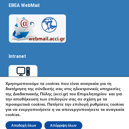
EBEA WebMail
Intranet
Χρησιμοποιούμε τα cookies που είναι αναγκαία για τη
διατήρηση της σύνδεσής σας στις ηλεκτρονικές υπηρεσίες
της Διαδικτυακής Πύλης (acci.gr) του Επιμελητηρίου και για
την αποθήκευση των επιλογών σας σε σχέση με τα
προαιρετικά cookies. Πατήστε την επιλογή ρυθμίσεις cookies
για να ενεργοποιήσετε η να απενεργοποιήσετε τα αναγκαία
cookies.
© Εμπορικό και Βιομηχανικό Επιμελητήριο Αθηνών 2026 |
Ακαδημίας 7, ΤΚ: 10671, Αθήνα, Τηλ: +30 210 3604815, e-mail:
Αποδοχή όλων
Απόρριψη όλων
info@acci.gr