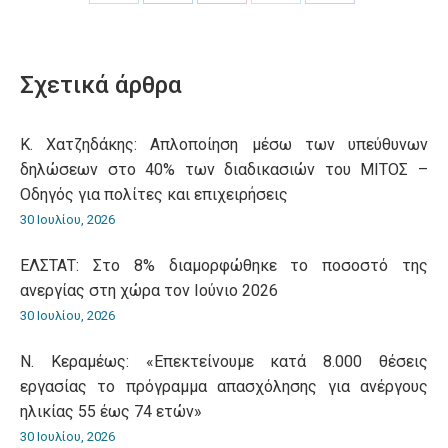
Share
Share
Share
Share
Share
on
on
on
on
on
WhatsApp
LinkedIn
Pinterest
X
Facebook
Σχετικά άρθρα
Κ. Χατζηδάκης: Aπλοποίηση μέσω των υπεύθυνων
δηλώσεων στο 40% των διαδικασιών του ΜΙΤΟΣ –
Οδηγός για πολίτες και επιχειρήσεις
30 Ιουλίου, 2026
ΕΛΣΤΑΤ: Στο 8% διαμορφώθηκε το ποσοστό της
ανεργίας στη χώρα τον Ιούνιο 2026
30 Ιουλίου, 2026
Ν. Κεραμέως: «Επεκτείνουμε κατά 8.000 θέσεις
εργασίας το πρόγραμμα απασχόλησης για ανέργους
ηλικίας 55 έως 74 ετών»
30 Ιουλίου, 2026