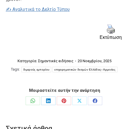
✍️ Αναλυτικά το Δελτίο Τύπου
Εκτύπωση
Κατηγορία:
Σημαντικές ειδήσεις
20 Νοεμβρίου, 2025
Tags:
διμερούς εμπορίου
επιχειρηματικών δεσμών Ελλάδας–Αρμενίας
Μοιραστείτε αυτήν την ανάρτηση
Share
Share
Share
Share
Share
on
on
on
on
on
WhatsApp
LinkedIn
Pinterest
X
Facebook
Σχετικά άρθρα