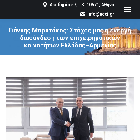
Ακαδημίας 7, ΤΚ: 10671, Αθήνα
info@acci.gr
Γιάννης Μπρατάκος: Στόχος μας η ενεργή
διασύνδεση των επιχειρηματικών
κοινοτήτων Ελλάδας–Αρμενίας
You are here: