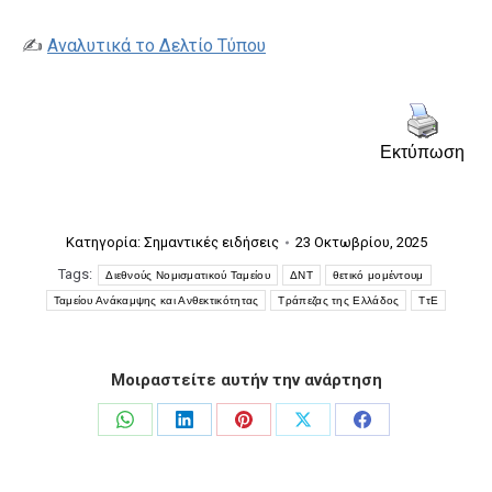
✍️
Αναλυτικά το Δελτίο Τύπου
Εκτύπωση
Κατηγορία:
Σημαντικές ειδήσεις
23 Οκτωβρίου, 2025
Tags:
Διεθνούς Νομισματικού Ταμείου
ΔΝΤ
θετικό μομέντουμ
Ταμείου Ανάκαμψης και Ανθεκτικότητας
Τράπεζας της Ελλάδος
ΤτΕ
Μοιραστείτε αυτήν την ανάρτηση
Share
Share
Share
Share
Share
on
on
on
on
on