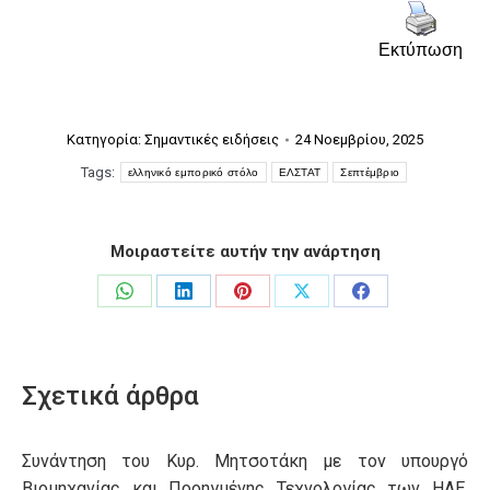
Εκτύπωση
Κατηγορία:
Σημαντικές ειδήσεις
24 Νοεμβρίου, 2025
Tags:
ελληνικό εμπορικό στόλο
ΕΛΣΤΑΤ
Σεπτέμβριο
Μοιραστείτε αυτήν την ανάρτηση
Share
Share
Share
Share
Share
on
on
on
on
on
WhatsApp
LinkedIn
Pinterest
X
Facebook
Σχετικά άρθρα
Συνάντηση του Κυρ. Μητσοτάκη με τον υπουργό
Βιομηχανίας και Προηγμένης Τεχνολογίας των ΗΑΕ,