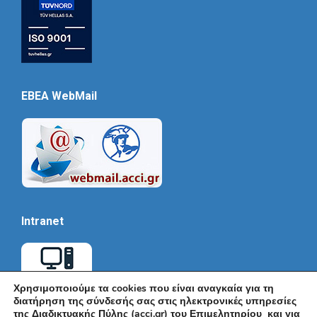
EBEA WebMail
Intranet
Χρησιμοποιούμε τα cookies που είναι αναγκαία για τη
διατήρηση της σύνδεσής σας στις ηλεκτρονικές υπηρεσίες
της Διαδικτυακής Πύλης (acci.gr) του Επιμελητηρίου και για