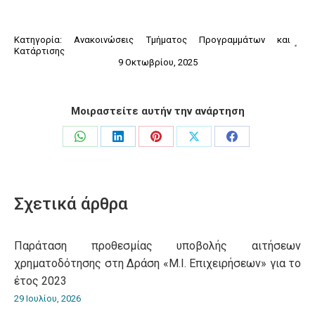
Κατηγορία:
Ανακοινώσεις Τμήματος Προγραμμάτων και
Κατάρτισης
9 Οκτωβρίου, 2025
Μοιραστείτε αυτήν την ανάρτηση
Share
Share
Share
Share
Share
on
on
on
on
on
WhatsApp
LinkedIn
Pinterest
X
Facebook
Σχετικά άρθρα
Παράταση προθεσμίας υποβολής αιτήσεων
χρηματοδότησης στη Δράση «Μ.Ι. Επιχειρήσεων» για το
έτος 2023
29 Ιουλίου, 2026