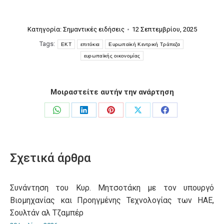
Κατηγορία:
Σημαντικές ειδήσεις
12 Σεπτεμβρίου, 2025
Tags:
ΕΚΤ
επιτόκια
Ευρωπαϊκή Κεντρική Τράπεζα
ευρωπαϊκής οικονομίας
Μοιραστείτε αυτήν την ανάρτηση
Share
Share
Share
Share
Share
on
on
on
on
on
WhatsApp
LinkedIn
Pinterest
X
Facebook
Σχετικά άρθρα
Συνάντηση του Κυρ. Μητσοτάκη με τον υπουργό
Βιομηχανίας και Προηγμένης Τεχνολογίας των ΗΑΕ,
Σουλτάν αλ Τζαμπέρ