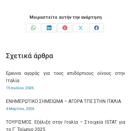
Μοιραστείτε αυτήν την ανάρτηση
Share
Share
Share
Share
Share
on
on
on
on
on
WhatsApp
LinkedIn
Pinterest
X
Facebook
Σχετικά άρθρα
Έρευνα αγοράς για τους επιδόρπιους οίνους στην
Ιταλία
15 Ιουλίου, 2026
ΕΝΗΜΕΡΩΤΙΚΟ ΣΗΜΕΙΩΜΑ – ΑΓΟΡΑ ΤΠΕ ΣΤΗΝ ΙΤΑΛΙΑ
4 Μαρτίου, 2026
ΤΟΥΡΙΣΜΟΣ: Εξέλιξη στην Ιταλία – Στοιχεία ISTAT για
το Γ ́ Τρίμηνο 2025