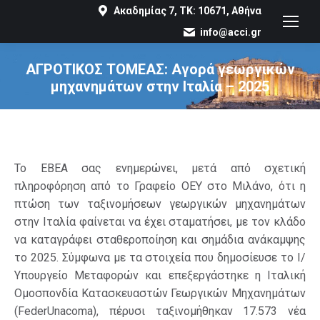
Ακαδημίας 7, ΤΚ: 10671, Αθήνα
info@acci.gr
ΑΓΡΟΤΙΚΟΣ ΤΟΜΕΑΣ: Αγορά γεωργικών
μηχανημάτων στην Ιταλία – 2025
You are here:
Το ΕΒΕΑ σας ενημερώνει, μετά από σχετική
πληροφόρηση από το Γραφείο ΟΕΥ στο Μιλάνο, ότι η
πτώση των ταξινομήσεων γεωργικών μηχανημάτων
στην Ιταλία φαίνεται να έχει σταματήσει, με τον κλάδο
να καταγράφει σταθεροποίηση και σημάδια ανάκαμψης
το 2025. Σύμφωνα με τα στοιχεία που δημοσίευσε το Ι/
Υπουργείο Μεταφορών και επεξεργάστηκε η Ιταλική
Ομοσπονδία Κατασκευαστών Γεωργικών Μηχανημάτων
(FederUnacoma), πέρυσι ταξινομήθηκαν 17.573 νέα