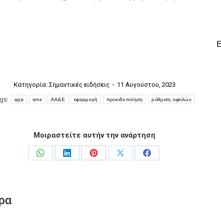
Κατηγορία:
Σημαντικές ειδήσεις
11 Αυγούστου, 2023
gs:
app
sms
ΑΑΔΕ
εφαρμογή
προειδοποίηση
ρύθμιση οφειλών
Μοιραστείτε αυτήν την ανάρτηση
Share
Share
Share
Share
Share
on
on
on
on
on
WhatsApp
LinkedIn
Pinterest
X
Facebook
ρα