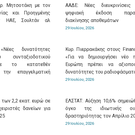
υρ. Μητσοτάκη με τον
ΑΑΔΕ: Νέες διευκρινίσεις
νίας και Προηγμένης
ψηφιακή έκδοση παρασ
ν ΗΑΕ, Σουλτάν αλ
διακίνησης αποθεμάτων
29 Ιουλίου, 2026
«Νέες δυνατότητες
Κυρ. Πιερρακάκης στους Financ
 συνταξιοδοτικού
«Για να δημιουργήσει νέο 
με το κατατεθέν
Ευρώπη πρέπει να αξιοποι
 την επαγγελματική
δυνατότητες του ραδιοφάσματ
29 Ιουλίου, 2026
 των 2,2 εκατ. ευρώ σε
ΕΛΣΤΑΤ: Αύξηση 10,6% σημειώ
χειριστές δανείων για
όγκο της ιδιωτικής οικ
025
δραστηριότητας τον Απρίλιο 2
29 Ιουλίου, 2026