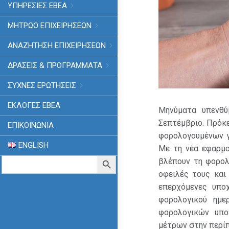
ΥΠΗΡΕΣΙΕΣ ΕΒΕΑ
ΜΗΤΡΩΟ ΕΠΙΧΕΙΡΗΣΕΩΝ
ΑΝΑΖΗΤΗΣΗ ΕΠΙΧΕΙΡΗΣΕΩΝ
ΔΡΑΣΕΙΣ & ΠΡΟΓΡΑΜΜΑΤΑ
ΣΥΧΝΕΣ ΕΡΩΤΗΣΕΙΣ
ΕΚΛΟΓΈΣ ΕΒΕΑ
Μηνύματα υπενθύ
Σεπτέμβριο. Πρόκ
ΕΠΙΚΟΙΝΩΝΙΑ
φορολογουμένων γ
ENGLISH
Με τη νέα εφαρμο
Search
Search Button
βλέπουν τη φορολ
for:
οφειλές τους και
επερχόμενες υπο
φορολογικού ημε
φορολογικών υπο
μέτρων στην περίπ