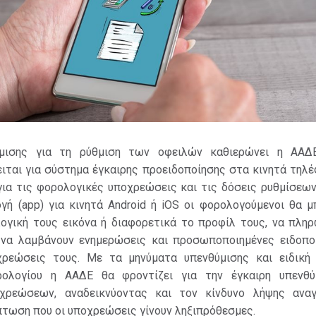
μισης για τη ρύθμιση των οφειλών καθιερώνει η ΑΑΔ
ειται για σύστημα έγκαιρης προειδοποίησης στα κινητά τηλ
ια τις φορολογικές υποχρεώσεις και τις δόσεις ρυθμίσεων
γή (app) για κινητά Android ή iOS οι φορολογούμενοι θα μ
ογική τους εικόνα ή διαφορετικά το προφίλ τους, να πληρ
 να λαμβάνουν ενημερώσεις και προσωποποιημένες ειδοποι
χρεώσεις τους. Με τα μηνύματα υπενθύμισης και ειδική
ρολογίου η ΑΑΔΕ θα φροντίζει για την έγκαιρη υπενθ
χρεώσεων, αναδεικνύοντας και τον κίνδυνο λήψης ανα
τωση που οι υποχρεώσεις γίνουν ληξιπρόθεσμες.