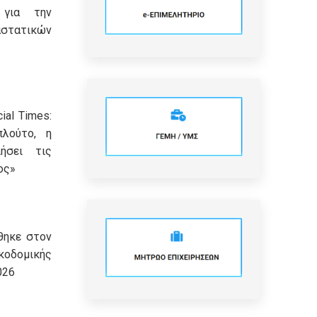
 για την
τατικών
ial Times:
πλούτο, η
ήσει τις
ος»
θηκε στον
οδομικής
026