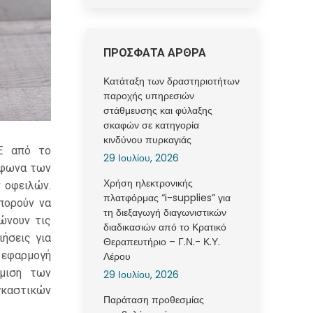
ΠΡΟΣΦΑΤΑ ΑΡΘΡΑ
Κατάταξη των δραστηριοτήτων
παροχής υπηρεσιών
στάθμευσης και φύλαξης
σκαφών σε κατηγορία
κινδύνου πυρκαγιάς
Ε από το
29 Ιουλίου, 2026
έφωνα των
Χρήση ηλεκτρονικής
 οφειλών.
πλατφόρμας “i-supplies” για
πορούν να
τη διεξαγωγή διαγωνιστικών
ώνουν τις
διαδικασιών από το Κρατικό
ήσεις για
Θεραπευτήριο – Γ.Ν.- Κ.Υ.
 εφαρμογή
Λέρου
ύμιση των
29 Ιουλίου, 2026
γκαστικών
Παράταση προθεσμίας