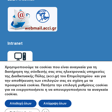
Intranet
Χρησιμοποιούμε τα cookies που είναι αναγκαία για τη
διατήρηση της σύνδεσής σας στις ηλεκτρονικές υπηρεσίες
της Διαδικτυακής Πύλης (acci.gr) του Επιμελητηρίου και για
την αποθήκευση των επιλογών σας σε σχέση με τα
προαιρετικά cookies. Πατήστε την επιλογή ρυθμίσεις cookies
για να ενεργοποιήσετε η να απενεργοποιήσετε τα αναγκαία
cookies.
© Εμπορικό και Βιομηχανικό Επιμελητήριο Αθηνών 2026 |
Ακαδημίας 7, ΤΚ: 10671, Αθήνα, Τηλ: +30 210 3604815, e-mail:
Αποδοχή όλων
Απόρριψη όλων
info@acci.gr
Όροι Χρήσης
|
Πολιτική Ασφάλειας
|
Πολιτική Απορρήτου
|
Δήλωση
Κλείσιμο του Cookie banner για το GDPR