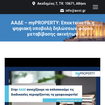
Ακαδημίας 7, ΤΚ: 10671, Αθήνα
info@acci.gr
ΑΑΔΕ – myPROPERTY: Επεκτείνεται η
ψηφιακή υποβολή δηλώσεων φόρου
μεταβίβασης ακινήτων
You are here: