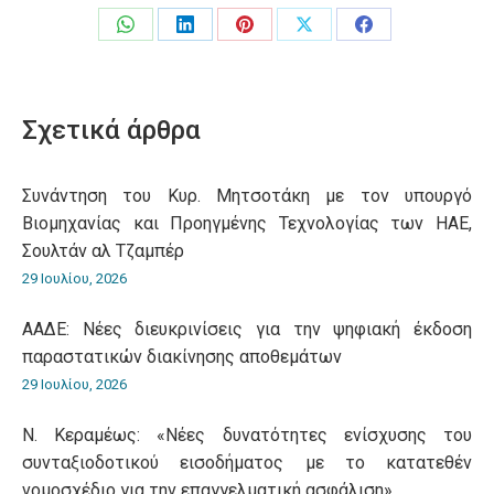
Share
Share
Share
Share
Share
on
on
on
on
on
WhatsApp
LinkedIn
Pinterest
X
Facebook
Σχετικά άρθρα
Συνάντηση του Κυρ. Μητσοτάκη με τον υπουργό
Βιομηχανίας και Προηγμένης Τεχνολογίας των ΗΑΕ,
Σουλτάν αλ Τζαμπέρ
29 Ιουλίου, 2026
ΑΑΔΕ: Νέες διευκρινίσεις για την ψηφιακή έκδοση
παραστατικών διακίνησης αποθεμάτων
29 Ιουλίου, 2026
Ν. Κεραμέως: «Νέες δυνατότητες ενίσχυσης του
συνταξιοδοτικού εισοδήματος με το κατατεθέν
νομοσχέδιο για την επαγγελματική ασφάλιση»