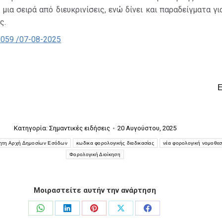
μια σειρά από διευκρινίσεις, ενώ δίνει και παραδείγματα γι
ς.
2059 /07-08-2025
Κατηγορία:
Σημαντικές ειδήσεις
20 Αυγούστου, 2025
ητη Αρχή Δημοσίων Εσόδων
κωδικα φορολογικής διαδικασίας
νέα φορολογική νομοθεσ
Φορολογική Διοίκηση
Μοιραστείτε αυτήν την ανάρτηση
Share
Share
Share
Share
Share