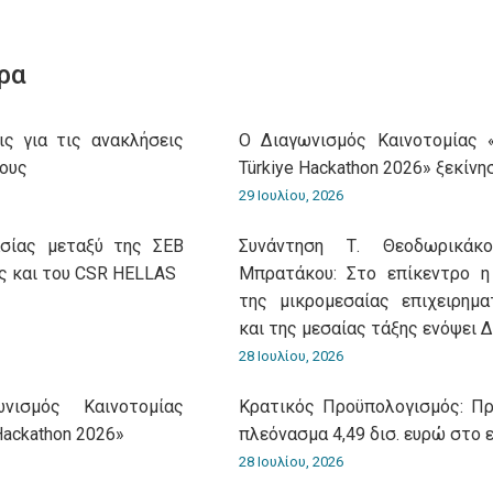
on
on
on
on
on
WhatsApp
LinkedIn
Pinterest
X
Facebook
ρα
ις για τις ανακλήσεις
O Διαγωνισμός Καινοτομίας 
ους
Türkiye Hackathon 2026» ξεκίνη
29 Ιουλίου, 2026
ασίας μεταξύ της ΣΕΒ
Συνάντηση Τ. Θεοδωρικά
ς και του CSR HELLAS
Μπρατάκου: Στο επίκεντρο η
της μικρομεσαίας επιχειρημα
και της μεσαίας τάξης ενόψει 
28 Ιουλίου, 2026
νισμός Καινοτομίας
Κρατικός Προϋπολογισμός: Π
Hackathon 2026»
πλεόνασμα 4,49 δισ. ευρώ στο 
28 Ιουλίου, 2026