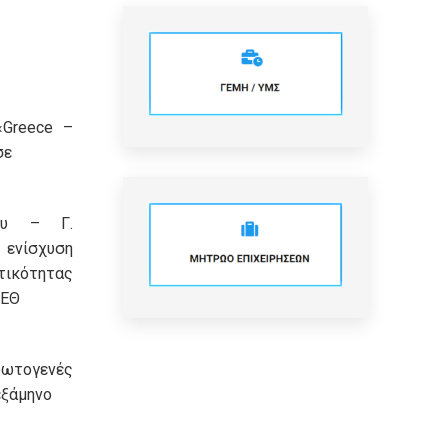
«Greece –
σε
κου – Γ.
 ενίσχυση
τικότητας
ΔΕΘ
ρωτογενές
εξάμηνο