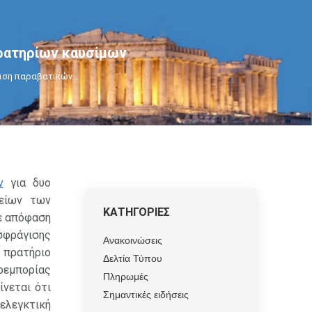
ρατηρίων καυσίμων
γιση παραβατικών…
ν
για δυο
είων των
ΚΑΤΗΓΟΡΙΕΣ
ε απόφαση
 σφράγισης
Ανακοινώσεις
 πρατήριο
Δελτία Τύπου
θρεμπορίας
Πληρωμές
ίνεται ότι
Σημαντικές ειδήσεις
ελεγκτική