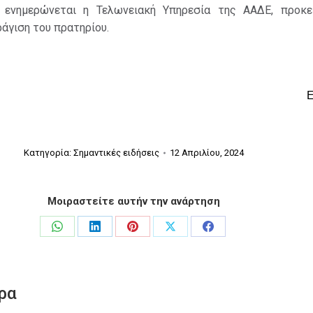
, ενημερώνεται η Τελωνειακή Υπηρεσία της ΑΑΔΕ, προκε
ράγιση του πρατηρίου.
Κατηγορία:
Σημαντικές ειδήσεις
12 Απριλίου, 2024
Μοιραστείτε αυτήν την ανάρτηση
Share
Share
Share
Share
Share
on
on
on
on
on
WhatsApp
LinkedIn
Pinterest
X
Facebook
ρα