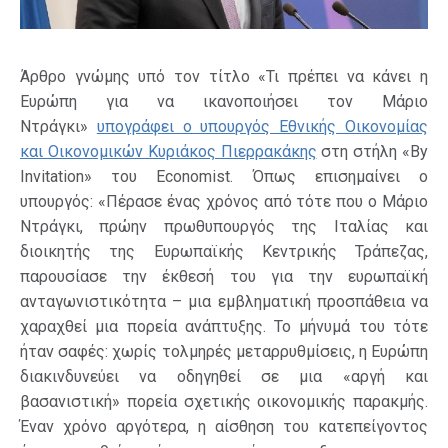
Άρθρο γνώμης υπό τον τίτλο «Τι πρέπει να κάνει η
Ευρώπη για να ικανοποιήσει τον Μάριο
Ντράγκι»
υπογράφει ο υπουργός Εθνικής Οικονομίας
και Οικονομικών Κυριάκος Πιερρακάκης
στη στήλη «By
Invitation» του Economist. Όπως επισημαίνει ο
υπουργός: «Πέρασε ένας χρόνος από τότε που ο Μάριο
Ντράγκι, πρώην πρωθυπουργός της Ιταλίας και
διοικητής της Ευρωπαϊκής Κεντρικής Τράπεζας,
παρουσίασε την έκθεσή του για την ευρωπαϊκή
ανταγωνιστικότητα – μια εμβληματική προσπάθεια να
χαραχθεί μια πορεία ανάπτυξης. Το μήνυμά του τότε
ήταν σαφές: χωρίς τολμηρές μεταρρυθμίσεις, η Ευρώπη
διακινδυνεύει να οδηγηθεί σε μια «αργή και
βασανιστική» πορεία σχετικής οικονομικής παρακμής.
Έναν χρόνο αργότερα, η αίσθηση του κατεπείγοντος