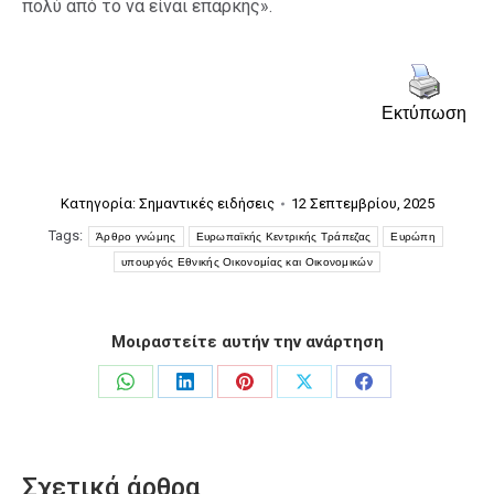
πολύ από το να είναι επαρκής».
Εκτύπωση
Κατηγορία:
Σημαντικές ειδήσεις
12 Σεπτεμβρίου, 2025
Tags:
Άρθρο γνώμης
Ευρωπαϊκής Κεντρικής Τράπεζας
Ευρώπη
υπουργός Εθνικής Οικονομίας και Οικονομικών
Μοιραστείτε αυτήν την ανάρτηση
Share
Share
Share
Share
Share
on
on
on
on
on
WhatsApp
LinkedIn
Pinterest
X
Facebook
Σχετικά άρθρα