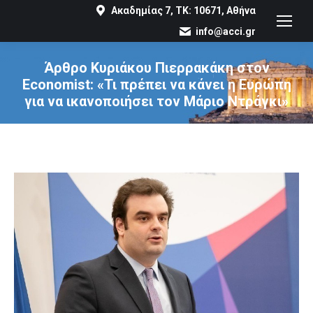
Ακαδημίας 7, ΤΚ: 10671, Αθήνα
info@acci.gr
Άρθρο Κυριάκου Πιερρακάκη στον
Economist: «Τι πρέπει να κάνει η Ευρώπη
για να ικανοποιήσει τον Μάριο Ντράγκι»
You are here: