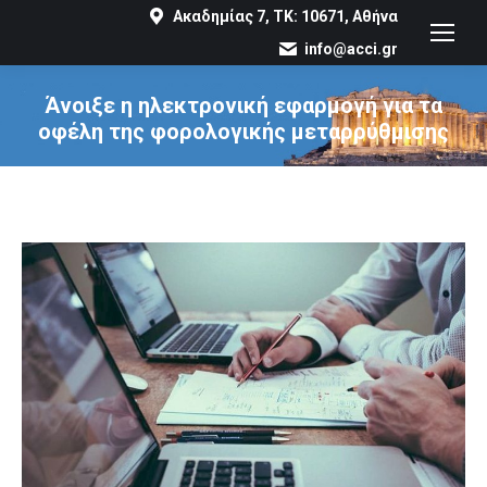
Ακαδημίας 7, ΤΚ: 10671, Αθήνα
info@acci.gr
Άνοιξε η ηλεκτρονική εφαρμογή για τα
οφέλη της φορολογικής μεταρρύθμισης
You are here: