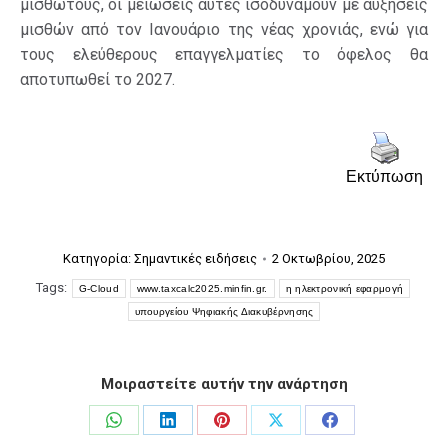
μισθωτούς, οι μειώσεις αυτές ισοδυναμούν με αυξήσεις
μισθών από τον Ιανουάριο της νέας χρονιάς, ενώ για
τους ελεύθερους επαγγελματίες το όφελος θα
αποτυπωθεί το 2027.
Εκτύπωση
Κατηγορία:
Σημαντικές ειδήσεις
2 Οκτωβρίου, 2025
Tags:
G-Cloud
www.taxcalc2025.minfin.gr.
η ηλεκτρονική εφαρμογή
υπουργείου Ψηφιακής Διακυβέρνησης
Μοιραστείτε αυτήν την ανάρτηση
Share
Share
Share
Share
Share