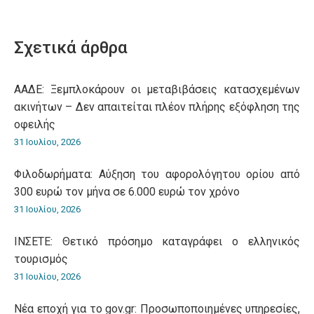
on
on
on
on
on
WhatsApp
LinkedIn
Pinterest
X
Facebook
Σχετικά άρθρα
ΑΑΔΕ: Ξεμπλοκάρουν οι μεταβιβάσεις κατασχεμένων
ακινήτων – Δεν απαιτείται πλέον πλήρης εξόφληση της
οφειλής
31 Ιουλίου, 2026
Φιλοδωρήματα: Αύξηση του αφορολόγητου ορίου από
300 ευρώ τον μήνα σε 6.000 ευρώ τον χρόνο
31 Ιουλίου, 2026
ΙΝΣΕΤΕ: Θετικό πρόσημο καταγράφει ο ελληνικός
τουρισμός
31 Ιουλίου, 2026
Νέα εποχή για το gov.gr: Προσωποποιημένες υπηρεσίες,