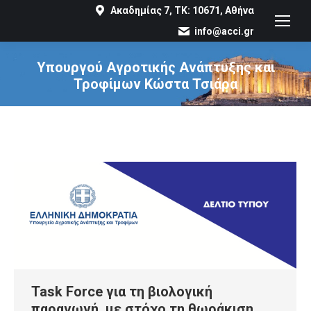
Ακαδημίας 7, ΤΚ: 10671, Αθήνα
info@acci.gr
Υπουργού Αγροτικής Ανάπτυξης και
Τροφίμων Κώστα Τσιάρα
You are here:
Task Force για τη βιολογική
παραγωγή, με στόχο τη θωράκιση