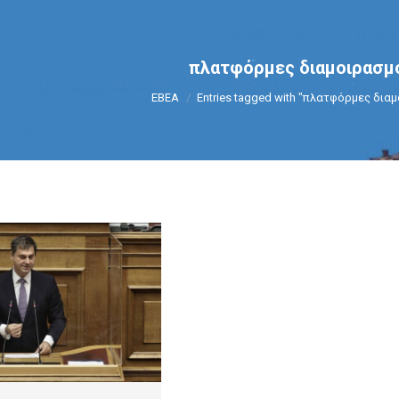
πλατφόρμες διαμοιρασμ
You are here:
ΕΒΕΑ
Entries tagged with "πλατφόρμες δια