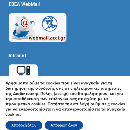
EBEA WebMail
Intranet
Χρησιμοποιούμε τα cookies που είναι αναγκαία για τη
διατήρηση της σύνδεσής σας στις ηλεκτρονικές υπηρεσίες
της Διαδικτυακής Πύλης (acci.gr) του Επιμελητηρίου και για
την αποθήκευση των επιλογών σας σε σχέση με τα
προαιρετικά cookies. Πατήστε την επιλογή ρυθμίσεις cookies
για να ενεργοποιήσετε η να απενεργοποιήσετε τα αναγκαία
cookies.
© Εμπορικό και Βιομηχανικό Επιμελητήριο Αθηνών 2026 |
Ακαδημίας 7, ΤΚ: 10671, Αθήνα, Τηλ: +30 210 3604815, e-mail:
Αποδοχή όλων
Απόρριψη όλων
info@acci.gr