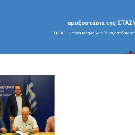
αμαξοστάσια της ΣΤΑΣ
You are here:
ΕΒΕΑ
Entries tagged with "αμαξοστάσια τ