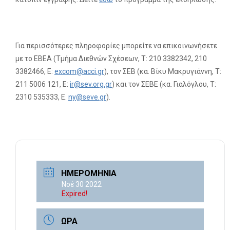
Για περισσότερες πληροφορίες μπορείτε να επικοινωνήσετε
με το ΕΒΕΑ (Τμήμα Διεθνών Σχέσεων, Τ: 210 3382342, 210
3382466, Ε:
excom@acci.gr
), τον ΣΕΒ (κα. Βίκυ Μακρυγιάννη, Τ:
211 5006 121, E:
ir
@
sev
.
org
.
gr
) και τον ΣΕΒΕ (κα. Γιαλόγλου, Τ:
2310 535333, Ε.
ny@seve.gr
).
ΗΜΕΡΟΜΗΝΊΑ
Νοέ 30 2022
Expired!
ΏΡΑ