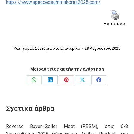
https://www.apecceosummitkorea2025.com/
Εκτύπωση
Κατηγορία:
Συνέδρια στο Εξωτερικό
29 Αυγούστου, 2025
Μοιραστείτε αυτήν την ανάρτηση
Share
Share
Share
Share
Share
on
on
on
on
on
WhatsApp
LinkedIn
Pinterest
X
Facebook
Σχετικά άρθρα
Reverse Buyer–Seller Meet (RBSM), στις 6-8
Σεπτεμβρίου 2026 (Vijayawada, Andhra Pradesh της