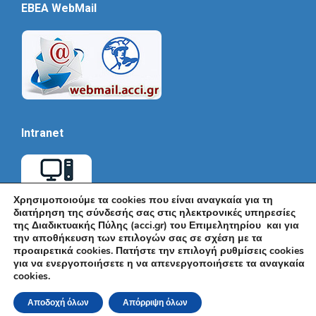
EBEA WebMail
Intranet
Χρησιμοποιούμε τα cookies που είναι αναγκαία για τη
διατήρηση της σύνδεσής σας στις ηλεκτρονικές υπηρεσίες
της Διαδικτυακής Πύλης (acci.gr) του Επιμελητηρίου και για
την αποθήκευση των επιλογών σας σε σχέση με τα
προαιρετικά cookies. Πατήστε την επιλογή ρυθμίσεις cookies
για να ενεργοποιήσετε η να απενεργοποιήσετε τα αναγκαία
cookies.
© Εμπορικό και Βιομηχανικό Επιμελητήριο Αθηνών 2026 |
Ακαδημίας 7, ΤΚ: 10671, Αθήνα, Τηλ: +30 210 3604815, e-mail:
Αποδοχή όλων
Απόρριψη όλων
info@acci.gr
Όροι Χρήσης
|
Πολιτική Ασφάλειας
|
Πολιτική Απορρήτου
|
Δήλωση