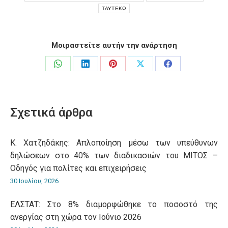
ΤΑΥΤΕΚΩ
Μοιραστείτε αυτήν την ανάρτηση
Share
Share
Share
Share
Share
on
on
on
on
on
WhatsApp
LinkedIn
Pinterest
X
Facebook
Σχετικά άρθρα
Κ. Χατζηδάκης: Aπλοποίηση μέσω των υπεύθυνων
δηλώσεων στο 40% των διαδικασιών του ΜΙΤΟΣ –
Οδηγός για πολίτες και επιχειρήσεις
30 Ιουλίου, 2026
ΕΛΣΤΑΤ: Στο 8% διαμορφώθηκε το ποσοστό της
ανεργίας στη χώρα τον Ιούνιο 2026